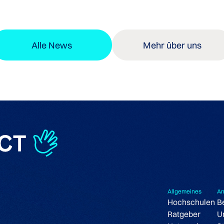
Alle News
Mehr über uns
Allgemeines
An
Hochschulen
B
Ratgeber
U