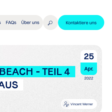
s
FAQs
Über uns
Kontaktiere uns
25
Apr.
BEACH - TEIL 4
2022
 AUS
Vincent Werner