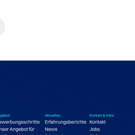
gebot
Aktuelles
Kontakt & Infos
ewerbungsschritte
Erfahrungsberichte
Kontakt
nser Angebot für
News
Jobs