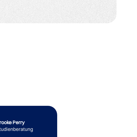
rooke Perry
tudienberatung