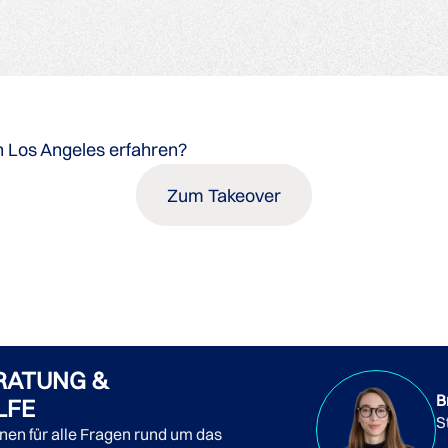
n Los Angeles erfahren?
Zum Takeover
RATUNG &
B
LFE
S
nnen für alle Fragen rund um das