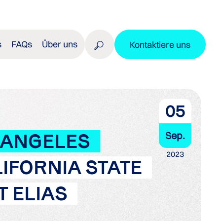
s
FAQs
Über uns
Kontaktiere uns
05
Sep.
 ANGELES
2023
IFORNIA STATE
T ELIAS