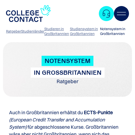
Studieren in
Studiensystem in
Notensystem in
Ratgeber
Studienländer
Großbritannien
Großbritannien
Großbritannien
NOTENSYSTEM
IN GROSSBRITANNIEN
Ratgeber
Auch in Großbritannien erhältst du
ECTS-Punkte
(European Credit Transfer and Accumulation
System)
für abgeschlossene Kurse. Großbritannien
Zum
wäre aber nicht Großbritannien, wenn sich das