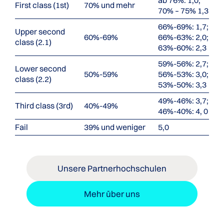
ab 76%: 1,0;
First class (1st)
70% und mehr
70% – 75% 1,3
66%-69%: 1,7;
Upper second
60%-69%
66%-63%: 2,0;
class (2.1)
63%-60%: 2,3
59%-56%: 2,7;
Lower second
50%-59%
56%-53%: 3,0;
class (2.2)
53%-50%: 3,3
49%-46%: 3,7;
Third class (3rd)
40%-49%
46%-40%: 4, 0
Fail
39% und weniger
5,0
Unsere Partnerhochschulen
Mehr über uns