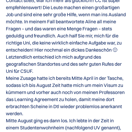
Contact stieß, war ich mehr als glücklich!! CC ist super
empfehlenswert! Die Leute machen einen großartigen
Job und sind eine sehr große Hilfe, wenn man ins Ausland
möchte. In meinem Fall beantwortete Aline all meine
Fragen – und das waren eine Menge Fragen – stets
geduldig und freundlich. Auch half Sie mir, mich für die
richtige Uni, die keine wirklich einfache Aufgabe war, zu
entscheiden! Hier nochmal ein dickes Dankeschön 🙂
Letztendlich entschied ich mich aufgrund des
geografischen Standortes und des sehr guten Rufes der
Uni für CSUF.
Meine Zusage hatte ich bereits Mitte April in der Tasche,
sodass ich bis August Zeit hatte mich um mein Visum zu
kümmern und vorher auch noch von meinen Professoren
das Learning Agreement zu holen, damit meine dort
erbrachten Scheine in Dtl wieder problemlos anerkannt
werden.
Mitte August ging es dann los. Ich lebte in der Zeit in
einem Studentenwohnheim (nachfolgend UV genannt),