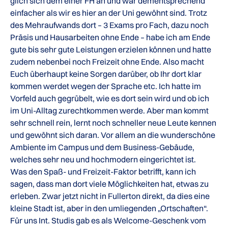
glich sich dem einer FH an und war dementsprechend
einfacher als wir es hier an der Uni gewöhnt sind. Trotz
des Mehraufwands dort – 3 Exams pro Fach, dazu noch
Präsis und Hausarbeiten ohne Ende – habe ich am Ende
gute bis sehr gute Leistungen erzielen können und hatte
zudem nebenbei noch Freizeit ohne Ende. Also macht
Euch überhaupt keine Sorgen darüber, ob Ihr dort klar
kommen werdet wegen der Sprache etc. Ich hatte im
Vorfeld auch gegrübelt, wie es dort sein wird und ob ich
im Uni-Alltag zurechtkommen werde. Aber man kommt
sehr schnell rein, lernt noch schneller neue Leute kennen
und gewöhnt sich daran. Vor allem an die wunderschöne
Ambiente im Campus und dem Business-Gebäude,
welches sehr neu und hochmodern eingerichtet ist.
Was den Spaß- und Freizeit-Faktor betrifft, kann ich
sagen, dass man dort viele Möglichkeiten hat, etwas zu
erleben. Zwar jetzt nicht in Fullerton direkt, da dies eine
kleine Stadt ist, aber in den umliegenden „Ortschaften“.
Für uns Int. Studis gab es als Welcome-Geschenk vom