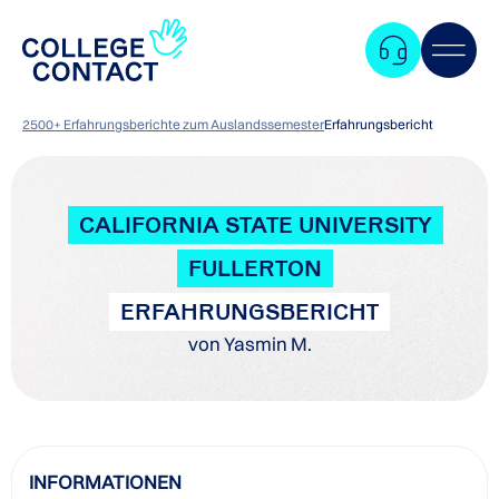
2500+ Erfahrungsberichte zum Auslandssemester
Erfahrungsbericht
CALIFORNIA STATE UNIVERSITY
FULLERTON
ERFAHRUNGSBERICHT
von Yasmin M.
Zum
INFORMATIONEN