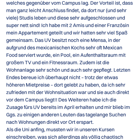
welches gegenüber vom Campus lag. Der Vorteil ist, dass
man ganz leicht Anschluss findet, da dort nur (und sehr
viele) Studis leben und diese sehr aufgeschlossen und
super nett sind! Ich habe mit 2 Amis und einer Französin
mein Appartement geteilt und wir hatten sehr viel Spaß
gemeinsam. Das UV besitzt noch eine Mensa, in der
aufgrund des mexicanischen Kochs sehr oft Mexican
Food serviert wurde, ein Pool, ein Aufenthaltsraum mit
großem TV und ein Fitnessraum. Zudem ist die
Wohnanlage sehr schön und auch sehr gepflegt. Letzten
Endes bereue ich überhaupt nicht – trotz der etwas
höheren Mietpreise – dort gelebt zu haben, da ich sehr
zufrieden mit der Wohnsituation war und sie auch direkt
vor dem Campus liegt!! Des Weiteren habe ich die
Zusage fürs UV bereits im April erhalten und mir blieb im
Ggs. zu einigen anderen Leuten das tagelange Suchen
nach Wohnungen direkt vor Ort erspart.
Als die Uni anfing, mussten wir in unseren Kursen
einschreiben, was sich allerdings als völlig chaotisch