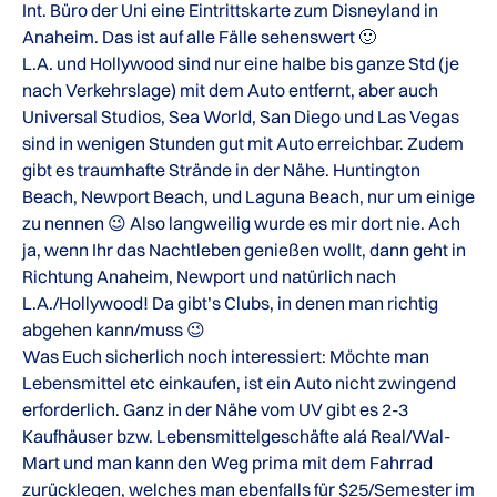
Int. Büro der Uni eine Eintrittskarte zum Disneyland in
Anaheim. Das ist auf alle Fälle sehenswert 🙂
L.A. und Hollywood sind nur eine halbe bis ganze Std (je
nach Verkehrslage) mit dem Auto entfernt, aber auch
Universal Studios, Sea World, San Diego und Las Vegas
sind in wenigen Stunden gut mit Auto erreichbar. Zudem
gibt es traumhafte Strände in der Nähe. Huntington
Beach, Newport Beach, und Laguna Beach, nur um einige
zu nennen 😉 Also langweilig wurde es mir dort nie. Ach
ja, wenn Ihr das Nachtleben genießen wollt, dann geht in
Richtung Anaheim, Newport und natürlich nach
L.A./Hollywood! Da gibt’s Clubs, in denen man richtig
abgehen kann/muss 😉
Was Euch sicherlich noch interessiert: Möchte man
Lebensmittel etc einkaufen, ist ein Auto nicht zwingend
erforderlich. Ganz in der Nähe vom UV gibt es 2-3
Kaufhäuser bzw. Lebensmittelgeschäfte alá Real/Wal-
Mart und man kann den Weg prima mit dem Fahrrad
zurücklegen, welches man ebenfalls für $25/Semester im