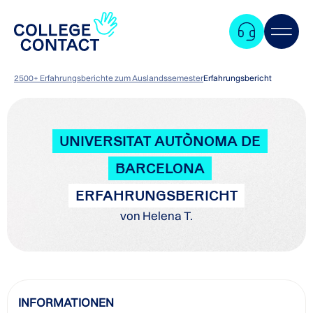
2500+ Erfahrungsberichte zum Auslandssemester
Erfahrungsbericht
UNIVERSITAT AUTÒNOMA DE
BARCELONA
ERFAHRUNGSBERICHT
von Helena T.
Zum
INFORMATIONEN