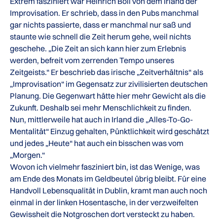
Extrem fasziniert war Heinrich Böll von dem Irland der
Improvisation. Er schrieb, dass in den Pubs manchmal
gar nichts passierte, dass er manchmal nur saß und
staunte wie schnell die Zeit herum gehe, weil nichts
geschehe. „Die Zeit an sich kann hier zum Erlebnis
werden, befreit vom zerrenden Tempo unseres
Zeitgeists.“ Er beschrieb das irische „Zeitverhältnis“ als
„Improvisation“ im Gegensatz zur zivilisierten deutschen
Planung. Die Gegenwart hätte hier mehr Gewicht als die
Zukunft. Deshalb sei mehr Menschlichkeit zu finden.
Nun, mittlerweile hat auch in Irland die „Alles-To-Go-
Mentalität“ Einzug gehalten, Pünktlichkeit wird geschätzt
und jedes „Heute“ hat auch ein bisschen was vom
„Morgen.“
Wovon ich vielmehr fasziniert bin, ist das Wenige, was
am Ende des Monats im Geldbeutel übrig bleibt. Für eine
Handvoll Lebensqualität in Dublin, kramt man auch noch
einmal in der linken Hosentasche, in der verzweifelten
Gewissheit die Notgroschen dort versteckt zu haben.