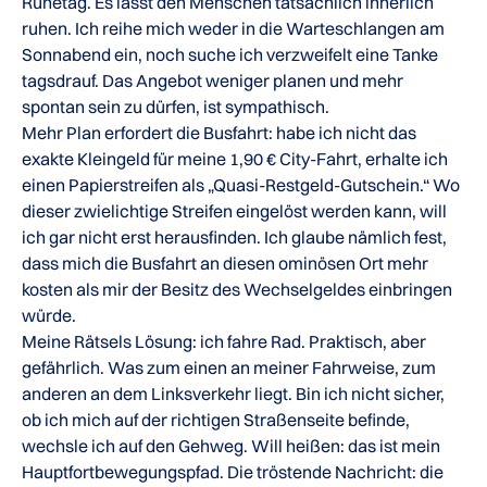
Ruhetag. Es lässt den Menschen tatsächlich innerlich
ruhen. Ich reihe mich weder in die Warteschlangen am
Sonnabend ein, noch suche ich verzweifelt eine Tanke
tagsdrauf. Das Angebot weniger planen und mehr
spontan sein zu dürfen, ist sympathisch.
Mehr Plan erfordert die Busfahrt: habe ich nicht das
exakte Kleingeld für meine 1,90 € City-Fahrt, erhalte ich
einen Papierstreifen als „Quasi-Restgeld-Gutschein.“ Wo
dieser zwielichtige Streifen eingelöst werden kann, will
ich gar nicht erst herausfinden. Ich glaube nämlich fest,
dass mich die Busfahrt an diesen ominösen Ort mehr
kosten als mir der Besitz des Wechselgeldes einbringen
würde.
Meine Rätsels Lösung: ich fahre Rad. Praktisch, aber
gefährlich. Was zum einen an meiner Fahrweise, zum
anderen an dem Linksverkehr liegt. Bin ich nicht sicher,
ob ich mich auf der richtigen Straßenseite befinde,
wechsle ich auf den Gehweg. Will heißen: das ist mein
Hauptfortbewegungspfad. Die tröstende Nachricht: die