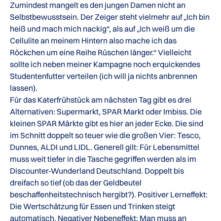
Zumindest mangelt es den jungen Damen nicht an
Selbstbewusstsein. Der Zeiger steht vielmehr auf „Ich bin
heiß und mach mich nackig“, als auf „Ich weiß um die
Cellulite an meinem Hintern also mache ich das
Röckchen um eine Reihe Rüschen länger.“ Vielleicht
sollte ich neben meiner Kampagne noch erquickendes
Studentenfutter verteilen (ich will ja nichts anbrennen
lassen).
Für das Katerfrühstück am nächsten Tag gibt es drei
Alternativen: Supermarkt, SPAR Markt oder Imbiss. Die
kleinen SPAR Märkte gibt es hier an jeder Ecke. Die sind
im Schnitt doppelt so teuer wie die großen Vier: Tesco,
Dunnes, ALDI und LIDL. Generell gilt: Für Lebensmittel
muss weit tiefer in die Tasche gegriffen werden als im
Discounter-Wunderland Deutschland. Doppelt bis
dreifach so tief (ob das der Geldbeutel
beschaffenheitstechnisch hergibt?). Positiver Lerneffekt:
Die Wertschätzung für Essen und Trinken steigt
automatisch. Negativer Nebeneffekt: Man muss an