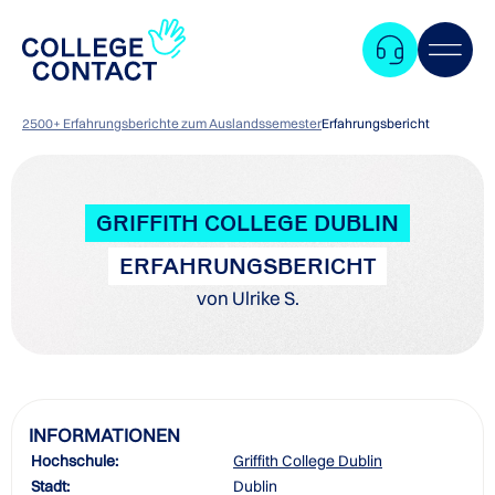
2500+ Erfahrungsberichte zum Auslandssemester
Erfahrungsbericht
GRIFFITH COLLEGE DUBLIN
ERFAHRUNGSBERICHT
von Ulrike S.
INFORMATIONEN
Hochschule:
Griffith College Dublin
Zum
Stadt:
Dublin