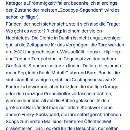
Kategorie „Frömmigkeit“ fallen; bedenke ich allerdings
den Zustand der meisten „Goodbye-Sagenden“, wird es
schon kniffliger).
Für den, der noch sicher steht, stellt sich also die Frage:
Wo geht es weiter? Richtig: in einem der vielen
Nachtclubs. Die Dichte in Dublin ist nicht ungut, weniger
gut ist die Zeitspanne für das Vergnügen: die Tore werden
um 2:30 Uhr geschlossen. Was auffällt: House-, Hip Hop-
und Techno-Tempel sind im Gegensatz zu deutschem
Großstadt-Standard selten zu finden. Dafür gibt es umso
mehr Pop, Indie Rock, Metall Clubs und Bars. Bands, die
sich standhaft weigern, sich bei Castingsshows wie X-
Factor zu bewerben, aber trotzdem die muffige Garage
oder den ranzigen Probenkeller verlassen möchten,
werden hier überall auf die Bühne gelassen. In den
größeren Bars findet man auf jedem Stockwerk eine
andere Funky-Punkyband, die ihre selbstgeschriebenen
Songs zum ersten Mal einer breiteren Öffentlichkeit
präsentieren. Das Leckerli für den Besucher: nur selten