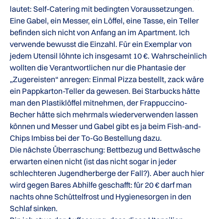
lautet: Self-Catering mit bedingten Voraussetzungen.
Eine Gabel, ein Messer, ein Löffel, eine Tasse, ein Teller
befinden sich nicht von Anfang an im Apartment. Ich
verwende bewusst die Einzahl. Für ein Exemplar von
jedem Utensil löhnte ich insgesamt 10 €. Wahrscheinlich
wollten die Verantwortlichen nur die Phantasie der
„Zugereisten“ anregen: Einmal Pizza bestellt, zack wäre
ein Pappkarton-Teller da gewesen. Bei Starbucks hätte
man den Plastiklöffel mitnehmen, der Frappuccino-
Becher hätte sich mehrmals wiederverwenden lassen
können und Messer und Gabel gibt es ja beim Fish-and-
Chips Imbiss bei der To-Go Bestellung dazu.
Die nächste Überraschung: Bettbezug und Bettwäsche
erwarten einen nicht (ist das nicht sogar in jeder
schlechteren Jugendherberge der Fall?). Aber auch hier
wird gegen Bares Abhilfe geschafft: für 20 € darf man
nachts ohne Schüttelfrost und Hygienesorgen in den
Schlaf sinken.