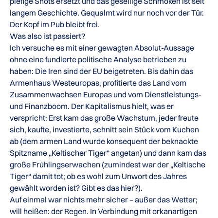
piefige Shots ersetzt und das gesellige Schmöken ist seit
langem Geschichte. Gequalmt wird nur noch vor der Tür.
Der Kopf im Pub bleibt frei.
Was also ist passiert?
Ich versuche es mit einer gewagten Absolut-Aussage
ohne eine fundierte politische Analyse betrieben zu
haben: Die Iren sind der EU beigetreten. Bis dahin das
Armenhaus Westeuropas, profitierte das Land vom
Zusammenwachsen Europas und vom Dienstleistungs-
und Finanzboom. Der Kapitalismus hielt, was er
verspricht: Erst kam das große Wachstum, jeder freute
sich, kaufte, investierte, schnitt sein Stück vom Kuchen
ab (dem armen Land wurde konsequent der beknackte
Spitzname „Keltischer Tiger“ angetan) und dann kam das
große Frühlingserwachen (zumindest war der „Keltische
Tiger“ damit tot; ob es wohl zum Unwort des Jahres
gewählt worden ist? Gibt es das hier?).
Auf einmal war nichts mehr sicher – außer das Wetter;
will heißen: der Regen. In Verbindung mit orkanartigen