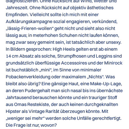
diagnostizieren. Ohne Rücksicht auf Wind, Wetter und
Jahreszeit. Ohne Rücksicht auf objektiv ästhetisches
Empfinden. Vielleicht sollte ich mich mit einer
Aufklärungskampagne sozial engagieren, verkündend,
„lässig-Frieren-wollen“ geht nicht und sieht also nicht
lässig aus; in meterhohen Schuhen nicht laufen können,
mag zwar sexy gemeint sein, ist tatsächlich aber unsexy.
In Bildern gesprochen: High Heels gelten erst ab einem
14 cm Absatz als solche, Strumpfhosen und Leggins sind
grundsätzlich überflüssige Accessoires und der Minirock
ist buchstäblich „mini“, im Sinne von minimaler
Pobackenverkleidung oder maximalem „Nichts“. Was
bleibt also übrig? Eine gänsige Haut, eine Make-Up-Lage,
an deren Pudergehalt man sich nasal bis ins übernächste
Jahrtausend berauschen könnte und ein trauriger Stoff
aus Omas Restekiste, der auch keinen durchgeknallten
Hipster als Vintage Rarität überzeugen könnte. Mit
„weniger sei mehr“ werden solche Unfälle gerechtfertigt.
Die Frage ist nur, wovon?