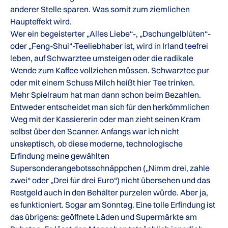
anderer Stelle sparen. Was somit zum ziemlichen
Haupteffekt wird.
Wer ein begeisterter „Alles Liebe“-, „Dschungelblüten“-
oder „Feng-Shui“-Teeliebhaber ist, wird in Irland teefrei
leben, auf Schwarztee umsteigen oder die radikale
Wende zum Kaffee vollziehen müssen. Schwarztee pur
oder mit einem Schuss Milch heißt hier Tee trinken.
Mehr Spielraum hat man dann schon beim Bezahlen.
Entweder entscheidet man sich für den herkömmlichen
Weg mit der Kassiererin oder man zieht seinen Kram
selbst über den Scanner. Anfangs war ich nicht
unskeptisch, ob diese moderne, technologische
Erfindung meine gewählten
Supersonderangebotsschnäppchen („Nimm drei, zahle
zwei“ oder „Drei für drei Euro“) nicht übersehen und das
Restgeld auch in den Behälter purzelen würde. Aber ja,
es funktioniert. Sogar am Sonntag. Eine tolle Erfindung ist
das übrigens: geöffnete Läden und Supermärkte am