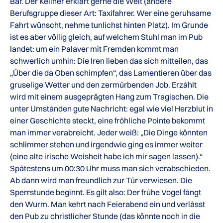
Bar. Der Kellner erklärt gerne die Welt (andere
Berufsgruppe dieser Art: Taxifahrer. Wer eine geruhsame
Fahrt wünscht, nehme tunlichst hinten Platz). Im Grunde
ist es aber völlig gleich, auf welchem Stuhl man im Pub
landet: um ein Palaver mit Fremden kommt man
schwerlich umhin: Die Iren lieben das sich mitteilen, das
„Über die da Oben schimpfen“, das Lamentieren über das
gruselige Wetter und den zermürbenden Job. Erzählt
wird mit einem ausgeprägten Hang zum Tragischen. Die
unter Umständen gute Nachricht: egal wie viel Herzblut in
einer Geschichte steckt, eine fröhliche Pointe bekommt
man immer verabreicht. Jeder weiß: „Die Dinge könnten
schlimmer stehen und irgendwie ging es immer weiter
(eine alte irische Weisheit habe ich mir sagen lassen).“
Spätestens um 00:30 Uhr muss man sich verabschieden.
Ab dann wird man freundlich zur Tür verwiesen. Die
Sperrstunde beginnt. Es gilt also: Der frühe Vogel fängt
den Wurm. Man kehrt nach Feierabend ein und verlässt
den Pub zu christlicher Stunde (das könnte noch in die