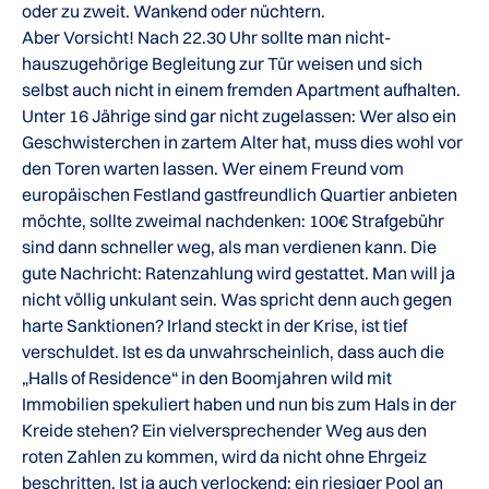
oder zu zweit. Wankend oder nüchtern.
Aber Vorsicht! Nach 22.30 Uhr sollte man nicht-
hauszugehörige Begleitung zur Tür weisen und sich
selbst auch nicht in einem fremden Apartment aufhalten.
Unter 16 Jährige sind gar nicht zugelassen: Wer also ein
Geschwisterchen in zartem Alter hat, muss dies wohl vor
den Toren warten lassen. Wer einem Freund vom
europäischen Festland gastfreundlich Quartier anbieten
möchte, sollte zweimal nachdenken: 100€ Strafgebühr
sind dann schneller weg, als man verdienen kann. Die
gute Nachricht: Ratenzahlung wird gestattet. Man will ja
nicht völlig unkulant sein. Was spricht denn auch gegen
harte Sanktionen? Irland steckt in der Krise, ist tief
verschuldet. Ist es da unwahrscheinlich, dass auch die
„Halls of Residence“ in den Boomjahren wild mit
Immobilien spekuliert haben und nun bis zum Hals in der
Kreide stehen? Ein vielversprechender Weg aus den
roten Zahlen zu kommen, wird da nicht ohne Ehrgeiz
beschritten. Ist ja auch verlockend: ein riesiger Pool an