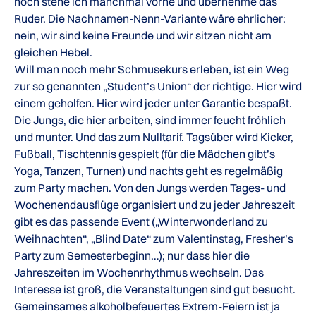
noch stehe ich manchmal vorne und übernehme das
Ruder. Die Nachnamen-Nenn-Variante wäre ehrlicher:
nein, wir sind keine Freunde und wir sitzen nicht am
gleichen Hebel.
Will man noch mehr Schmusekurs erleben, ist ein Weg
zur so genannten „Student’s Union“ der richtige. Hier wird
einem geholfen. Hier wird jeder unter Garantie bespaßt.
Die Jungs, die hier arbeiten, sind immer feucht fröhlich
und munter. Und das zum Nulltarif. Tagsüber wird Kicker,
Fußball, Tischtennis gespielt (für die Mädchen gibt’s
Yoga, Tanzen, Turnen) und nachts geht es regelmäßig
zum Party machen. Von den Jungs werden Tages- und
Wochenendausflüge organisiert und zu jeder Jahreszeit
gibt es das passende Event („Winterwonderland zu
Weihnachten“, „Blind Date“ zum Valentinstag, Fresher’s
Party zum Semesterbeginn…); nur dass hier die
Jahreszeiten im Wochenrhythmus wechseln. Das
Interesse ist groß, die Veranstaltungen sind gut besucht.
Gemeinsames alkoholbefeuertes Extrem-Feiern ist ja