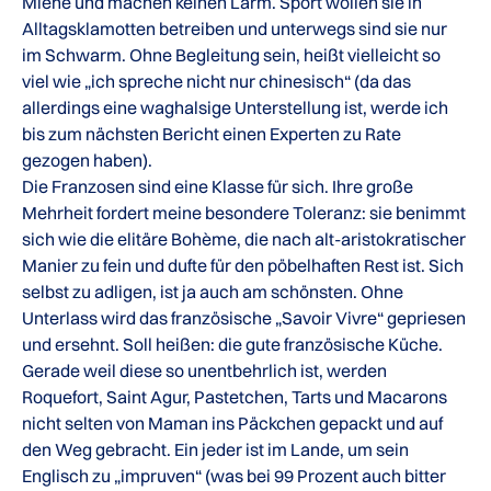
Miene und machen keinen Lärm. Sport wollen sie in
Alltagsklamotten betreiben und unterwegs sind sie nur
im Schwarm. Ohne Begleitung sein, heißt vielleicht so
viel wie „ich spreche nicht nur chinesisch“ (da das
allerdings eine waghalsige Unterstellung ist, werde ich
bis zum nächsten Bericht einen Experten zu Rate
gezogen haben).
Die Franzosen sind eine Klasse für sich. Ihre große
Mehrheit fordert meine besondere Toleranz: sie benimmt
sich wie die elitäre Bohème, die nach alt-aristokratischer
Manier zu fein und dufte für den pöbelhaften Rest ist. Sich
selbst zu adligen, ist ja auch am schönsten. Ohne
Unterlass wird das französische „Savoir Vivre“ gepriesen
und ersehnt. Soll heißen: die gute französische Küche.
Gerade weil diese so unentbehrlich ist, werden
Roquefort, Saint Agur, Pastetchen, Tarts und Macarons
nicht selten von Maman ins Päckchen gepackt und auf
den Weg gebracht. Ein jeder ist im Lande, um sein
Englisch zu „impruven“ (was bei 99 Prozent auch bitter