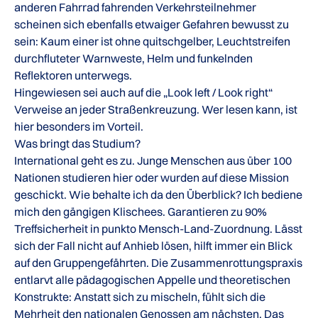
anderen Fahrrad fahrenden Verkehrsteilnehmer
scheinen sich ebenfalls etwaiger Gefahren bewusst zu
sein: Kaum einer ist ohne quitschgelber, Leuchtstreifen
durchfluteter Warnweste, Helm und funkelnden
Reflektoren unterwegs.
Hingewiesen sei auch auf die „Look left / Look right“
Verweise an jeder Straßenkreuzung. Wer lesen kann, ist
hier besonders im Vorteil.
Was bringt das Studium?
International geht es zu. Junge Menschen aus über 100
Nationen studieren hier oder wurden auf diese Mission
geschickt. Wie behalte ich da den Überblick? Ich bediene
mich den gängigen Klischees. Garantieren zu 90%
Treffsicherheit in punkto Mensch-Land-Zuordnung. Lässt
sich der Fall nicht auf Anhieb lösen, hilft immer ein Blick
auf den Gruppengefährten. Die Zusammenrottungspraxis
entlarvt alle pädagogischen Appelle und theoretischen
Konstrukte: Anstatt sich zu mischeln, fühlt sich die
Mehrheit den nationalen Genossen am nächsten. Das