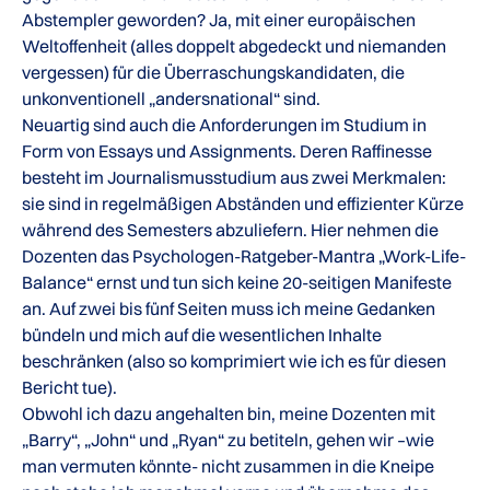
Abstempler geworden? Ja, mit einer europäischen
Weltoffenheit (alles doppelt abgedeckt und niemanden
vergessen) für die Überraschungskandidaten, die
unkonventionell „andersnational“ sind.
Neuartig sind auch die Anforderungen im Studium in
Form von Essays und Assignments. Deren Raffinesse
besteht im Journalismusstudium aus zwei Merkmalen:
sie sind in regelmäßigen Abständen und effizienter Kürze
während des Semesters abzuliefern. Hier nehmen die
Dozenten das Psychologen-Ratgeber-Mantra „Work-Life-
Balance“ ernst und tun sich keine 20-seitigen Manifeste
an. Auf zwei bis fünf Seiten muss ich meine Gedanken
bündeln und mich auf die wesentlichen Inhalte
beschränken (also so komprimiert wie ich es für diesen
Bericht tue).
Obwohl ich dazu angehalten bin, meine Dozenten mit
„Barry“, „John“ und „Ryan“ zu betiteln, gehen wir –wie
man vermuten könnte- nicht zusammen in die Kneipe