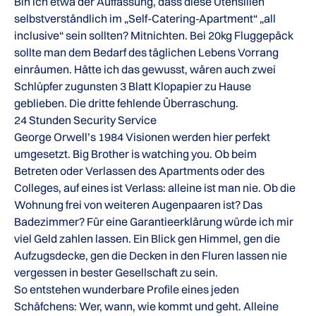
Bin ich etwa der Auffassung, dass diese Utensilien
selbstverständlich im „Self-Catering-Apartment“ „all
inclusive“ sein sollten? Mitnichten. Bei 20kg Fluggepäck
sollte man dem Bedarf des täglichen Lebens Vorrang
einräumen. Hätte ich das gewusst, wären auch zwei
Schlüpfer zugunsten 3 Blatt Klopapier zu Hause
geblieben. Die dritte fehlende Überraschung.
24 Stunden Security Service
George Orwell’s 1984 Visionen werden hier perfekt
umgesetzt. Big Brother is watching you. Ob beim
Betreten oder Verlassen des Apartments oder des
Colleges, auf eines ist Verlass: alleine ist man nie. Ob die
Wohnung frei von weiteren Augenpaaren ist? Das
Badezimmer? Für eine Garantieerklärung würde ich mir
viel Geld zahlen lassen. Ein Blick gen Himmel, gen die
Aufzugsdecke, gen die Decken in den Fluren lassen nie
vergessen in bester Gesellschaft zu sein.
So entstehen wunderbare Profile eines jeden
Schäfchens: Wer, wann, wie kommt und geht. Alleine