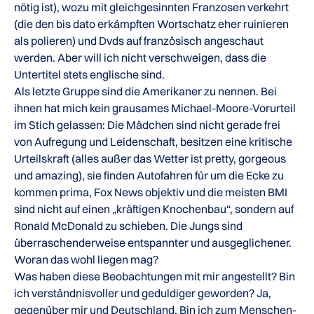
nötig ist), wozu mit gleichgesinnten Franzosen verkehrt
(die den bis dato erkämpften Wortschatz eher ruinieren
als polieren) und Dvds auf französisch angeschaut
werden. Aber will ich nicht verschweigen, dass die
Untertitel stets englische sind.
Als letzte Gruppe sind die Amerikaner zu nennen. Bei
ihnen hat mich kein grausames Michael-Moore-Vorurteil
im Stich gelassen: Die Mädchen sind nicht gerade frei
von Aufregung und Leidenschaft, besitzen eine kritische
Urteilskraft (alles außer das Wetter ist pretty, gorgeous
und amazing), sie finden Autofahren für um die Ecke zu
kommen prima, Fox News objektiv und die meisten BMI
sind nicht auf einen „kräftigen Knochenbau“, sondern auf
Ronald McDonald zu schieben. Die Jungs sind
überraschenderweise entspannter und ausgeglichener.
Woran das wohl liegen mag?
Was haben diese Beobachtungen mit mir angestellt? Bin
ich verständnisvoller und geduldiger geworden? Ja,
gegenüber mir und Deutschland. Bin ich zum Menschen-