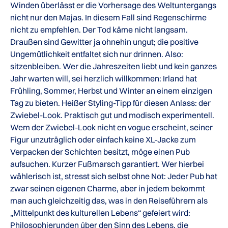
Winden überlässt er die Vorhersage des Weltuntergangs
nicht nur den Majas. In diesem Fall sind Regenschirme
nicht zu empfehlen. Der Tod käme nicht langsam.
Draußen sind Gewitter ja ohnehin ungut; die positive
Ungemütlichkeit entfaltet sich nur drinnen. Also:
sitzenbleiben. Wer die Jahreszeiten liebt und kein ganzes
Jahr warten will, sei herzlich willkommen: Irland hat
Frühling, Sommer, Herbst und Winter an einem einzigen
Tag zu bieten. Heißer Styling-Tipp für diesen Anlass: der
Zwiebel-Look. Praktisch gut und modisch experimentell.
Wem der Zwiebel-Look nicht en vogue erscheint, seiner
Figur unzuträglich oder einfach keine XL-Jacke zum
Verpacken der Schichten besitzt, möge einen Pub
aufsuchen. Kurzer Fußmarsch garantiert. Wer hierbei
wählerisch ist, stresst sich selbst ohne Not: Jeder Pub hat
zwar seinen eigenen Charme, aber in jedem bekommt
man auch gleichzeitig das, was in den Reiseführern als
„Mittelpunkt des kulturellen Lebens“ gefeiert wird:
Philosophierunden über den Sinn des Lebens, die