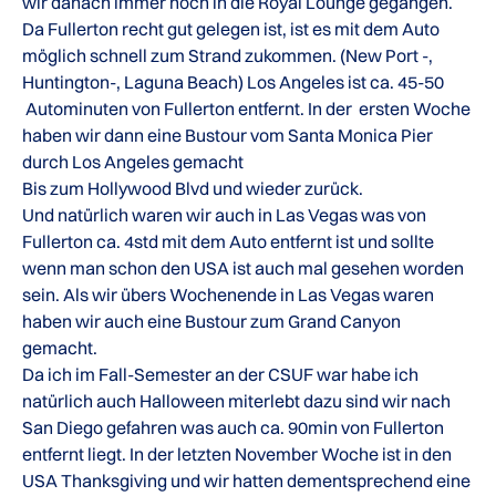
wir danach immer noch in die Royal Lounge gegangen.
Da Fullerton recht gut gelegen ist, ist es mit dem Auto
möglich schnell zum Strand zukommen. (New Port -,
Huntington-, Laguna Beach) Los Angeles ist ca. 45-50
Autominuten von Fullerton entfernt. In der ersten Woche
haben wir dann eine Bustour vom Santa Monica Pier
durch Los Angeles gemacht
Bis zum Hollywood Blvd und wieder zurück.
Und natürlich waren wir auch in Las Vegas was von
Fullerton ca. 4std mit dem Auto entfernt ist und sollte
wenn man schon den USA ist auch mal gesehen worden
sein. Als wir übers Wochenende in Las Vegas waren
haben wir auch eine Bustour zum Grand Canyon
gemacht.
Da ich im Fall-Semester an der CSUF war habe ich
natürlich auch Halloween miterlebt dazu sind wir nach
San Diego gefahren was auch ca. 90min von Fullerton
entfernt liegt. In der letzten November Woche ist in den
USA Thanksgiving und wir hatten dementsprechend eine