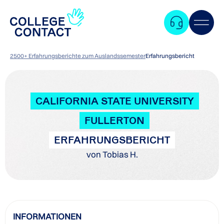
2500+ Erfahrungsberichte zum Auslandssemester
Erfahrungsbericht
CALIFORNIA STATE UNIVERSITY
FULLERTON
ERFAHRUNGSBERICHT
von Tobias H.
Zum
INFORMATIONEN