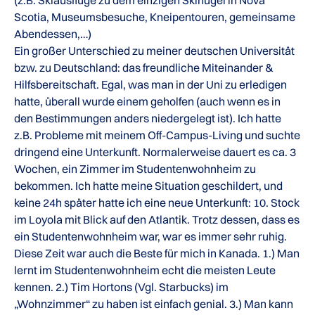
(z.B. Skiausflüge zu dem einzigen Skihügel in Nova
Scotia, Museumsbesuche, Kneipentouren, gemeinsame
Abendessen,…)
Ein großer Unterschied zu meiner deutschen Universität
bzw. zu Deutschland: das freundliche Miteinander &
Hilfsbereitschaft. Egal, was man in der Uni zu erledigen
hatte, überall wurde einem geholfen (auch wenn es in
den Bestimmungen anders niedergelegt ist). Ich hatte
z.B. Probleme mit meinem Off-Campus-Living und suchte
dringend eine Unterkunft. Normalerweise dauert es ca. 3
Wochen, ein Zimmer im Studentenwohnheim zu
bekommen. Ich hatte meine Situation geschildert, und
keine 24h später hatte ich eine neue Unterkunft: 10. Stock
im Loyola mit Blick auf den Atlantik. Trotz dessen, dass es
ein Studentenwohnheim war, war es immer sehr ruhig.
Diese Zeit war auch die Beste für mich in Kanada. 1.) Man
lernt im Studentenwohnheim echt die meisten Leute
kennen. 2.) Tim Hortons (Vgl. Starbucks) im
„Wohnzimmer“ zu haben ist einfach genial. 3.) Man kann