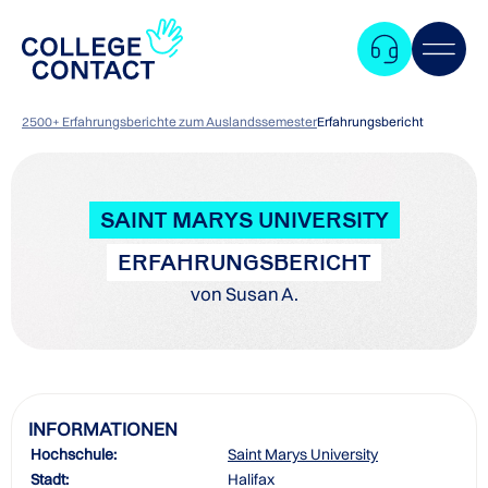
2500+ Erfahrungsberichte zum Auslandssemester
Erfahrungsbericht
SAINT MARYS UNIVERSITY
ERFAHRUNGSBERICHT
von Susan A.
INFORMATIONEN
Hochschule:
Saint Marys University
Zum
Stadt:
Halifax