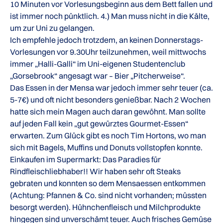
10 Minuten vor Vorlesungsbeginn aus dem Bett fallen und
ist immer noch pünktlich. 4.) Man muss nicht in die Kälte,
um zur Uni zu gelangen.
Ich empfehle jedoch trotzdem, an keinen Donnerstags-
Vorlesungen vor 9.30Uhr teilzunehmen, weil mittwochs
immer „Halli-Galli“ im Uni-eigenen Studentenclub
„Gorsebrook“ angesagt war – Bier „Pitcherweise“.
Das Essen in der Mensa war jedoch immer sehr teuer (ca.
5-7€) und oft nicht besonders genießbar. Nach 2 Wochen
hatte sich mein Magen auch daran gewöhnt. Man sollte
auf jeden Fall kein „gut gewürztes Gourmet-Essen“
erwarten. Zum Glück gibt es noch Tim Hortons, wo man
sich mit Bagels, Muffins und Donuts vollstopfen konnte.
Einkaufen im Supermarkt: Das Paradies für
Rindfleischliebhaber!! Wir haben sehr oft Steaks
gebraten und konnten so dem Mensaessen entkommen
(Achtung: Pfannen & Co. sind nicht vorhanden; müssten
besorgt werden). Hühnchenfleisch und Milchprodukte
hingegen sind unverschämt teuer. Auch frisches Gemüse