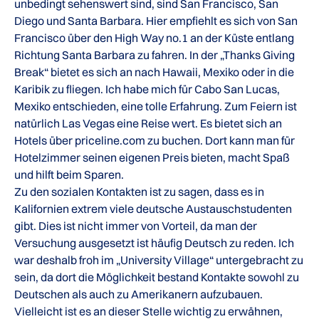
unbedingt sehenswert sind, sind San Francisco, San
Diego und Santa Barbara. Hier empfiehlt es sich von San
Francisco über den High Way no.1 an der Küste entlang
Richtung Santa Barbara zu fahren. In der „Thanks Giving
Break“ bietet es sich an nach Hawaii, Mexiko oder in die
Karibik zu fliegen. Ich habe mich für Cabo San Lucas,
Mexiko entschieden, eine tolle Erfahrung. Zum Feiern ist
natürlich Las Vegas eine Reise wert. Es bietet sich an
Hotels über priceline.com zu buchen. Dort kann man für
Hotelzimmer seinen eigenen Preis bieten, macht Spaß
und hilft beim Sparen.
Zu den sozialen Kontakten ist zu sagen, dass es in
Kalifornien extrem viele deutsche Austauschstudenten
gibt. Dies ist nicht immer von Vorteil, da man der
Versuchung ausgesetzt ist häufig Deutsch zu reden. Ich
war deshalb froh im „University Village“ untergebracht zu
sein, da dort die Möglichkeit bestand Kontakte sowohl zu
Deutschen als auch zu Amerikanern aufzubauen.
Vielleicht ist es an dieser Stelle wichtig zu erwähnen,