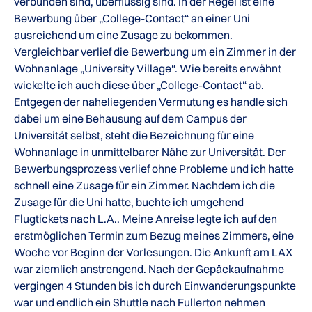
verbunden sind, überflüssig sind. In der Regel ist eine
Bewerbung über „College-Contact“ an einer Uni
ausreichend um eine Zusage zu bekommen.
Vergleichbar verlief die Bewerbung um ein Zimmer in der
Wohnanlage „University Village“. Wie bereits erwähnt
wickelte ich auch diese über „College-Contact“ ab.
Entgegen der naheliegenden Vermutung es handle sich
dabei um eine Behausung auf dem Campus der
Universität selbst, steht die Bezeichnung für eine
Wohnanlage in unmittelbarer Nähe zur Universität. Der
Bewerbungsprozess verlief ohne Probleme und ich hatte
schnell eine Zusage für ein Zimmer. Nachdem ich die
Zusage für die Uni hatte, buchte ich umgehend
Flugtickets nach L.A.. Meine Anreise legte ich auf den
erstmöglichen Termin zum Bezug meines Zimmers, eine
Woche vor Beginn der Vorlesungen. Die Ankunft am LAX
war ziemlich anstrengend. Nach der Gepäckaufnahme
vergingen 4 Stunden bis ich durch Einwanderungspunkte
war und endlich ein Shuttle nach Fullerton nehmen