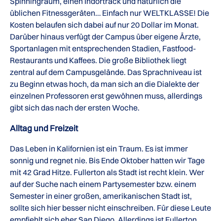
Spinningraum, einen Indortrack und natürlich die
üblichen Fitnessgeräten… Einfach nur WELTKLASSE! Die
Kosten belaufen sich dabei auf nur 20 Dollar im Monat.
Darüber hinaus verfügt der Campus über eigene Ärzte,
Sportanlagen mit entsprechenden Stadien, Fastfood-
Restaurants und Kaffees. Die große Bibliothek liegt
zentral auf dem Campusgelände. Das Sprachniveau ist
zu Beginn etwas hoch, da man sich an die Dialekte der
einzelnen Professoren erst gewöhnen muss, allerdings
gibt sich das nach der ersten Woche.
Alltag und Freizeit
Das Leben in Kalifornien ist ein Traum. Es ist immer
sonnig und regnet nie. Bis Ende Oktober hatten wir Tage
mit 42 Grad Hitze. Fullerton als Stadt ist recht klein. Wer
auf der Suche nach einem Partysemester bzw. einem
Semester in einer großen, amerikanischen Stadt ist,
sollte sich hier besser nicht einschreiben. Für diese Leute
empfiehlt sich eher San Diego. Allerdings ist Fullerton