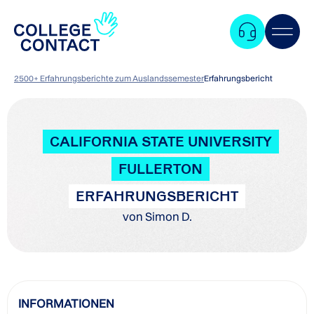
2500+ Erfahrungsberichte zum Auslandssemester
Erfahrungsbericht
CALIFORNIA STATE UNIVERSITY
FULLERTON
ERFAHRUNGSBERICHT
von Simon D.
Zum
INFORMATIONEN