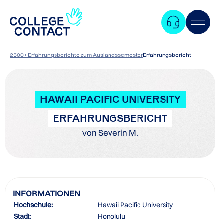
2500+ Erfahrungsberichte zum Auslandssemester
Erfahrungsbericht
HAWAII PACIFIC UNIVERSITY
ERFAHRUNGSBERICHT
von Severin M.
INFORMATIONEN
Hochschule:
Hawaii Pacific University
Zum
Stadt:
Honolulu