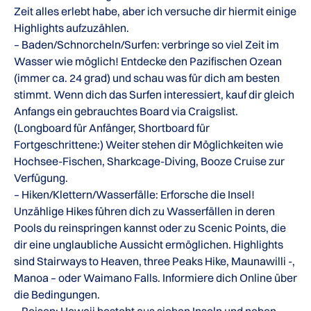
Zeit alles erlebt habe, aber ich versuche dir hiermit einige
Highlights aufzuzählen.
– Baden/Schnorcheln/Surfen: verbringe so viel Zeit im
Wasser wie möglich! Entdecke den Pazifischen Ozean
(immer ca. 24 grad) und schau was für dich am besten
stimmt. Wenn dich das Surfen interessiert, kauf dir gleich
Anfangs ein gebrauchtes Board via Craigslist.
(Longboard für Anfänger, Shortboard für
Fortgeschrittene:) Weiter stehen dir Möglichkeiten wie
Hochsee-Fischen, Sharkcage-Diving, Booze Cruise zur
Verfügung.
– Hiken/Klettern/Wasserfälle: Erforsche die Insel!
Unzählige Hikes führen dich zu Wasserfällen in deren
Pools du reinspringen kannst oder zu Scenic Points, die
dir eine unglaubliche Aussicht ermöglichen. Highlights
sind Stairways to Heaven, three Peaks Hike, Maunawilli -,
Manoa – oder Waimano Falls. Informiere dich Online über
die Bedingungen.
– Reisen: Hawaii besteht aus sieben Inseln und neben