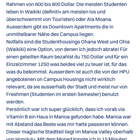
Rahmen von 600 bis 800 Dollar. Die meisten Studenten
leben in Waikiki (definitiv am meisten los und
überschwemmt von Touristen) oder Ala Moana.
Ausserdem gibt es Downtown Apartments die in
unmittelbarer Nähe des Campus liegen.
Notfalls sind die Studenthousings Ohana West und Ohia
(Waikiki) eine Option, von denen ich jedoch abrate! Für
einen geteilten Raum bezahlst du 750 Dollar und für ein
Einzelzimmer 1250 was beides viel zu teuer ist, für das
was du bekommst. Ausserdem ist auch die von der HPU
angebotenen on Campus Housings nicht wirklich
relevant, da sie ausserhalb der Stadt und meist nur von
Freshmen (Studenten im ersten Semester) benutzt
werden.
Persönlich war ich super glücklich, dass ich vorab via
Vitamin B ein Haus in Manoa gefunden habe. Manoa war
mit Abstand das Beste was mir hatte passieren können.
Dieser magische Stadtteil liegt im Manoa Valley oberhalb
von Honolulu. Mit dem Moped konnte ich in 15 Minuten