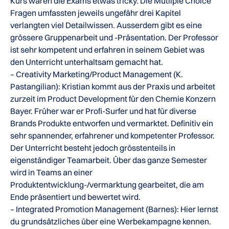
Kurs waren die Exams etwas tricky. Die Mutliple Choice
Fragen umfassten jeweils ungefähr drei Kapitel
verlangten viel Detailwissen. Ausserdem gibt es eine
grössere Gruppenarbeit und -Präsentation. Der Professor
ist sehr kompetent und erfahren in seinem Gebiet was
den Unterricht unterhaltsam gemacht hat.
– Creativity Marketing/Product Management (K.
Pastangilian): Kristian kommt aus der Praxis und arbeitet
zurzeit im Product Development für den Chemie Konzern
Bayer. Früher war er Profi-Surfer und hat für diverse
Brands Produkte entworfen und vermarktet. Definitiv ein
sehr spannender, erfahrener und kompetenter Professor.
Der Unterricht besteht jedoch grösstenteils in
eigenständiger Teamarbeit. Über das ganze Semester
wird in Teams an einer
Produktentwicklung-/vermarktung gearbeitet, die am
Ende präsentiert und bewertet wird.
– Integrated Promotion Management (Barnes): Hier lernst
du grundsätzliches über eine Werbekampagne kennen.