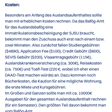
Kosten:
Besonders am Anfang des Auslandsaufenthaltes sollte
man mit erheblichen Kosten rechnen. Da das Bafög-Amt
für das Auslandsbafög eine
Immatrikulationsbescheinigung der SJSU braucht,
bekommt man den Zuschuss auch erst nach einem bzw.
zwei Monaten. Also zunächst fallen Studiengebühren
($4890), Application Fee ($100), Credit Gebühr ($600),
SEVIS Gebühr ($200), Visaantragsgebühr (115€),
Auslandskrankenversicherung (ca. 300€), Reisekosten
(ca. 750€) und Toefl-Test (220 €, wobei ich eher einen
DAAD-Test machen würde) an. Dazu kommen noch
Bücherkosten, die Kaution für eine mögliche Wohnung,
die erste Miete und Kursgebühren.
Im Großen und Ganzen sollte man mit ca. 10000€
Ausgaben für den gesamten Auslandsaufenthalt rechnen
(für ein Semester). Den größten Teil davon bekommt man
vom Bafög-Amt.