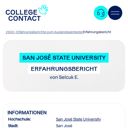
2500+ Erfahrungsberichte zum Auslandssemester
Erfahrungsbericht
SAN JOSÉ STATE UNIVERSITY
ERFAHRUNGSBERICHT
von Selcuk E.
INFORMATIONEN
Hochschule:
San José State University
Zum
Stadt:
San José