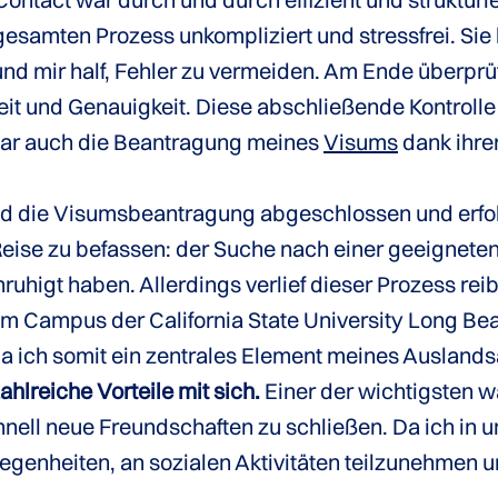
samten Prozess unkompliziert und stressfrei. Sie li
 und mir half, Fehler zu vermeiden. Am Ende überprü
eit und Genauigkeit. Diese abschließende Kontrolle 
ar auch die Beantragung meines
Visums
dank ihrer
die Visumsbeantragung abgeschlossen und erfolg
eise zu befassen: der Suche nach einer geeignete
uhigt haben. Allerdings verlief dieser Prozess rei
m Campus der California State University Long Beac
a ich somit ein zentrales Element meines Auslandsau
lreiche Vorteile mit sich.
Einer der wichtigsten wa
nell neue Freundschaften zu schließen. Da ich in 
Gelegenheiten, an sozialen Aktivitäten teilzunehme