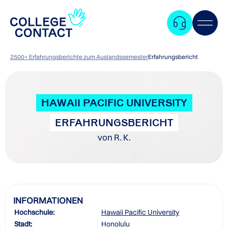
2500+ Erfahrungsberichte zum Auslandssemester
Erfahrungsbericht
HAWAII PACIFIC UNIVERSITY
ERFAHRUNGSBERICHT
von R. K.
INFORMATIONEN
Hochschule:
Hawaii Pacific University
Zum
Stadt:
Honolulu