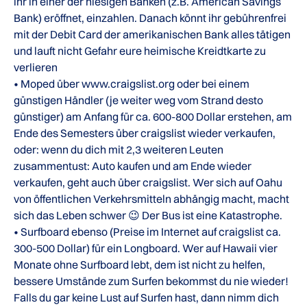
ihr in einer der hiesigen Banken (z.B. American Savings
Bank) eröffnet, einzahlen. Danach könnt ihr gebührenfrei
mit der Debit Card der amerikanischen Bank alles tätigen
und lauft nicht Gefahr eure heimische Kreidtkarte zu
verlieren
• Moped über www.craigslist.org oder bei einem
günstigen Händler (je weiter weg vom Strand desto
günstiger) am Anfang für ca. 600-800 Dollar erstehen, am
Ende des Semesters über craigslist wieder verkaufen,
oder: wenn du dich mit 2,3 weiteren Leuten
zusammentust: Auto kaufen und am Ende wieder
verkaufen, geht auch über craigslist. Wer sich auf Oahu
von öffentlichen Verkehrsmitteln abhängig macht, macht
sich das Leben schwer 😉 Der Bus ist eine Katastrophe.
• Surfboard ebenso (Preise im Internet auf craigslist ca.
300-500 Dollar) für ein Longboard. Wer auf Hawaii vier
Monate ohne Surfboard lebt, dem ist nicht zu helfen,
bessere Umstände zum Surfen bekommst du nie wieder!
Falls du gar keine Lust auf Surfen hast, dann nimm dich