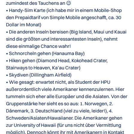
zumindest des Tauchens an 😉
• Handy-Sim Karte (ich habe mir in einem Mobile-Shop
den Prepaidtarif von Simple Mobile angeschafft, ca. 30
Dollar im Monat)
• Die anderen Inseln bereisen (Big Island, Maui und Kauai
sind die größten und interessantesten Inseln), nehmt
diese einmalige Chance wahr!
• Schnorcheln gehen (Hanauma Bay)
• Hiken gehen (Diamond Head, Kokohead Crater,
Stairways to Heaven, Ka’au Crater)
• Skydiven (Dillingham Airfield)
• Wie gesagt: erwartet nicht, als Student der HPU
außerordentlich viele Amerikaner kennenzulernen. Hier
tummeln sich eher alle Europäer und die Asiaten. Von der
Gruppenstärke her sieht es so aus: 1. Norwegen, 2.
Dänemark, 3. Deutschland (viel zu viele, leider!), 4.
Schweden/Asiaten/Hawaiianer. Die Amerikaner gehen
zur University of Hawaii (für uns nicht über Vermittlung
möglich). Dennoch könnt ihr mit Amerikanern in Kontakt