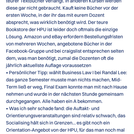
teurer Textbücher verlangt. In anderen Kursen werden
diese gar nicht gebraucht. Kauft keine Bücher vor der
ersten Woche, in der ihr das mit eurem Dozent
absprecht, was wirklich benötigt wird. Der teure
Bookstore der HPU ist leider doch oftmals die einzige
Lösung. Amazon und eBay erfordern Bestellungsfristen
von mehreren Wochen, angebotene Bücher in der
Facebook-Gruppe und bei craigslist entsprechen selten
dem, was man benötigt, zumal die Dozenten oft die
jährlich aktuellste Auflage voraussetzen
• Persönlicher Tipp: wählt Business Law I bei Randal Lee:
das ganze Semester musste man nichts machen, Mid-
Term ließ er weg, Final Exam konnte man mit nach Hause
nehmen und wurde in der nächsten Stunde gemeinsam
durchgegangen. Alle haben ein A bekommen.
• Was ich sehr schade fand: die Auftakt- und
Orientierungsveranstaltungen sind relativ schwach, das
Socialising hält sich in Grenzen… es gibt noch ein
Orientation-Angebot von der HPU, für das man noch mal