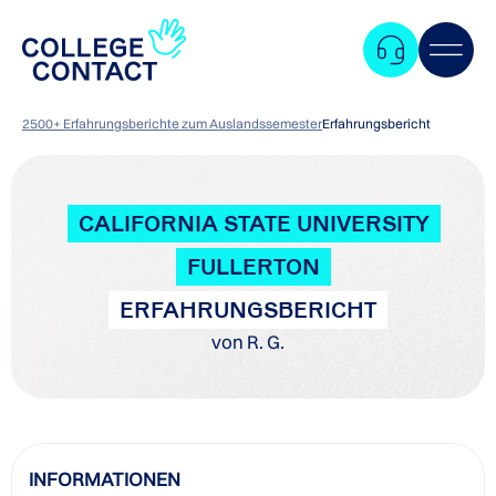
2500+ Erfahrungsberichte zum Auslandssemester
Erfahrungsbericht
CALIFORNIA STATE UNIVERSITY
FULLERTON
ERFAHRUNGSBERICHT
von R. G.
Zum
INFORMATIONEN