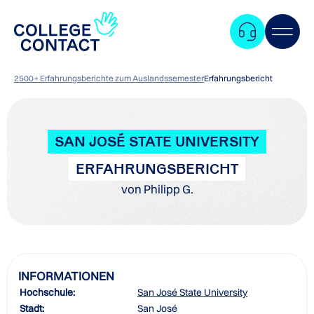
2500+ Erfahrungsberichte zum Auslandssemester
Erfahrungsbericht
SAN JOSÉ STATE UNIVERSITY
ERFAHRUNGSBERICHT
von Philipp G.
INFORMATIONEN
Hochschule:
San José State University
Zum
Stadt:
San José