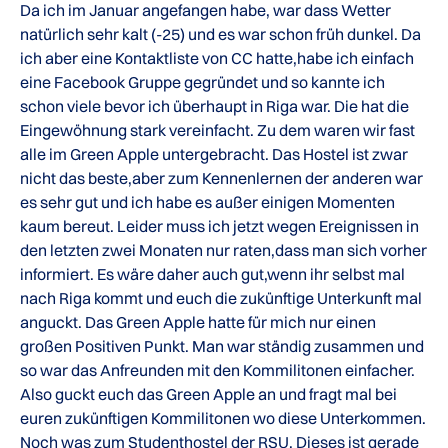
Da ich im Januar angefangen habe, war dass Wetter
natürlich sehr kalt (-25) und es war schon früh dunkel. Da
ich aber eine Kontaktliste von CC hatte,habe ich einfach
eine Facebook Gruppe gegründet und so kannte ich
schon viele bevor ich überhaupt in Riga war. Die hat die
Eingewöhnung stark vereinfacht. Zu dem waren wir fast
alle im Green Apple untergebracht. Das Hostel ist zwar
nicht das beste,aber zum Kennenlernen der anderen war
es sehr gut und ich habe es außer einigen Momenten
kaum bereut. Leider muss ich jetzt wegen Ereignissen in
den letzten zwei Monaten nur raten,dass man sich vorher
informiert. Es wäre daher auch gut,wenn ihr selbst mal
nach Riga kommt und euch die zukünftige Unterkunft mal
anguckt. Das Green Apple hatte für mich nur einen
großen Positiven Punkt. Man war ständig zusammen und
so war das Anfreunden mit den Kommilitonen einfacher.
Also guckt euch das Green Apple an und fragt mal bei
euren zukünftigen Kommilitonen wo diese Unterkommen.
Noch was zum Studenthostel der RSU. Dieses ist gerade