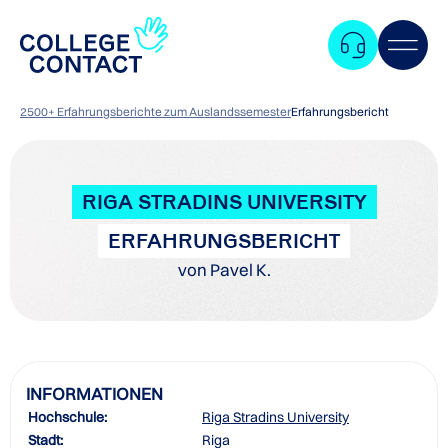
2500+ Erfahrungsberichte zum Auslandssemester
Erfahrungsbericht
RIGA STRADINS UNIVERSITY
ERFAHRUNGSBERICHT
von Pavel K.
INFORMATIONEN
Hochschule:
Riga Stradins University
Zum
Stadt:
Riga