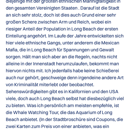
diejenige mit der größten ethnischen Mannigfaltigkeit in
den gesamten Vereinigten Staaten . Darauf ist die Stadt
an sich sehr stolz, doch ist dies auch Grund einer sehr
großen Schere zwischen Arm und Reich, wobei ein
riesiger Anteil der Population in Long Beach der ersten
Einteilung angehört. Im Laufe der Jahre entwickelten sich
hier viele ethnische Gangs, unter anderem die Mexican
Mafia, die in Long Beach für Spannungen und Gewalt
sorgen. Hält man sich aber an die Regeln, nachts nicht
alleine in der Innenstadt herumzulaufen, bekommt man
hiervon nichts mit. Ich jedenfalls habe keine Schießerei
auch nur gehört, geschweige denn irgendeine andere Art
von Kriminalität miterlebt oder beobachtet.
Sehenswürdigkeiten gibt es in Kalifornien und den USA
viele, doch auch Long Beach selbst hat diesbezüglich viel
zu bieten. Was ich persönlich am meisten empfehle, ist
die Whale Watching Tour, die das Aquarium of Long
Beach anbietet. (In der Stadtbroschüre sind Coupons, die
zwei Karten zum Preis von einer anbieten, was ein