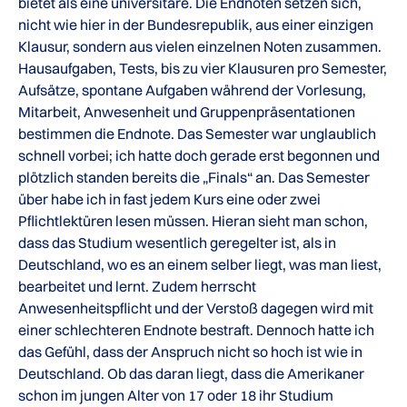
bietet als eine universitäre. Die Endnoten setzen sich,
nicht wie hier in der Bundesrepublik, aus einer einzigen
Klausur, sondern aus vielen einzelnen Noten zusammen.
Hausaufgaben, Tests, bis zu vier Klausuren pro Semester,
Aufsätze, spontane Aufgaben während der Vorlesung,
Mitarbeit, Anwesenheit und Gruppenpräsentationen
bestimmen die Endnote. Das Semester war unglaublich
schnell vorbei; ich hatte doch gerade erst begonnen und
plötzlich standen bereits die „Finals“ an. Das Semester
über habe ich in fast jedem Kurs eine oder zwei
Pflichtlektüren lesen müssen. Hieran sieht man schon,
dass das Studium wesentlich geregelter ist, als in
Deutschland, wo es an einem selber liegt, was man liest,
bearbeitet und lernt. Zudem herrscht
Anwesenheitspflicht und der Verstoß dagegen wird mit
einer schlechteren Endnote bestraft. Dennoch hatte ich
das Gefühl, dass der Anspruch nicht so hoch ist wie in
Deutschland. Ob das daran liegt, dass die Amerikaner
schon im jungen Alter von 17 oder 18 ihr Studium