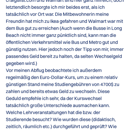
craigslist.com und Walmart sind hier ganz hilfreich, doch
letztendlich besorgte ich mir beides erst, als ich
tatsächlich vor Ort war. Die Mitbewohnerin meine
Freundin hat mich zu Ikea gefahren und Walmart war mit
dem Bus gut zu erreichen (Auch wenn die Busse in Long
Beach nicht immer ganz pünktlich sind, kann man die
öffentlichen Verkehrsmittel wie Bus und Metro gut und
günstig nutzen. Hier jedoch noch der Tipp von mir, immer
passendes Geld bereit zu halten, da selten Wechselgeld
gegeben wird.)
Vor meinen Abflug beobachtete ich außerdem
regelmäßig den Euro-Dollar-Kurs, um zu einem relativ
günstigen Stand meine Studiengebühren von 4700$ zu
zahlen und bereits etwas Geld zu wechseln. Diese
Geduld empfehle ich sehr, da der Kurswechsel
tatsächlich große Unterschiede ausmachen kann.
Welche Lehrveranstaltungen hat die bzw. der
Studierende besucht? Wie wurden diese (didaktisch,
zeitlich, räumlich etc.) durchgeführt und geprüft? Wie