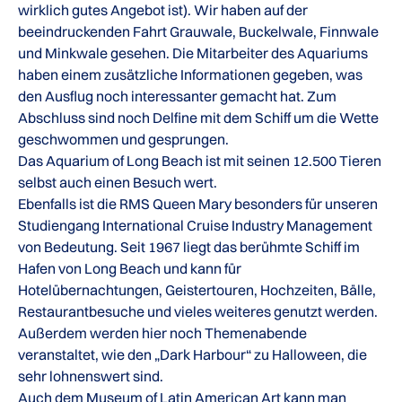
wirklich gutes Angebot ist). Wir haben auf der
beeindruckenden Fahrt Grauwale, Buckelwale, Finnwale
und Minkwale gesehen. Die Mitarbeiter des Aquariums
haben einem zusätzliche Informationen gegeben, was
den Ausflug noch interessanter gemacht hat. Zum
Abschluss sind noch Delfine mit dem Schiff um die Wette
geschwommen und gesprungen.
Das Aquarium of Long Beach ist mit seinen 12.500 Tieren
selbst auch einen Besuch wert.
Ebenfalls ist die RMS Queen Mary besonders für unseren
Studiengang International Cruise Industry Management
von Bedeutung. Seit 1967 liegt das berühmte Schiff im
Hafen von Long Beach und kann für
Hotelübernachtungen, Geistertouren, Hochzeiten, Bälle,
Restaurantbesuche und vieles weiteres genutzt werden.
Außerdem werden hier noch Themenabende
veranstaltet, wie den „Dark Harbour“ zu Halloween, die
sehr lohnenswert sind.
Auch dem Museum of Latin American Art kann man