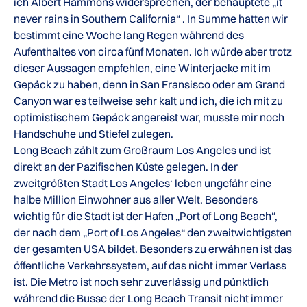
ich Albert Hammons widersprechen, der behauptete „it
never rains in Southern California“ . In Summe hatten wir
bestimmt eine Woche lang Regen während des
Aufenthaltes von circa fünf Monaten. Ich würde aber trotz
dieser Aussagen empfehlen, eine Winterjacke mit im
Gepäck zu haben, denn in San Fransisco oder am Grand
Canyon war es teilweise sehr kalt und ich, die ich mit zu
optimistischem Gepäck angereist war, musste mir noch
Handschuhe und Stiefel zulegen.
Long Beach zählt zum Großraum Los Angeles und ist
direkt an der Pazifischen Küste gelegen. In der
zweitgrößten Stadt Los Angeles‘ leben ungefähr eine
halbe Million Einwohner aus aller Welt. Besonders
wichtig für die Stadt ist der Hafen „Port of Long Beach“,
der nach dem „Port of Los Angeles“ den zweitwichtigsten
der gesamten USA bildet. Besonders zu erwähnen ist das
öffentliche Verkehrssystem, auf das nicht immer Verlass
ist. Die Metro ist noch sehr zuverlässig und pünktlich
während die Busse der Long Beach Transit nicht immer