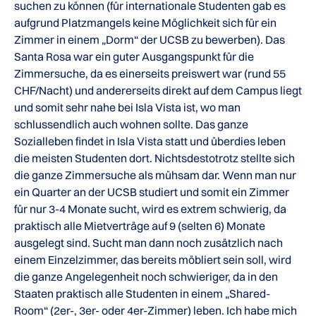
suchen zu können (für internationale Studenten gab es
aufgrund Platzmangels keine Möglichkeit sich für ein
Zimmer in einem „Dorm“ der UCSB zu bewerben). Das
Santa Rosa war ein guter Ausgangspunkt für die
Zimmersuche, da es einerseits preiswert war (rund 55
CHF/Nacht) und andererseits direkt auf dem Campus liegt
und somit sehr nahe bei Isla Vista ist, wo man
schlussendlich auch wohnen sollte. Das ganze
Sozialleben findet in Isla Vista statt und überdies leben
die meisten Studenten dort. Nichtsdestotrotz stellte sich
die ganze Zimmersuche als mühsam dar. Wenn man nur
ein Quarter an der UCSB studiert und somit ein Zimmer
für nur 3-4 Monate sucht, wird es extrem schwierig, da
praktisch alle Mietverträge auf 9 (selten 6) Monate
ausgelegt sind. Sucht man dann noch zusätzlich nach
einem Einzelzimmer, das bereits möbliert sein soll, wird
die ganze Angelegenheit noch schwieriger, da in den
Staaten praktisch alle Studenten in einem „Shared-
Room“ (2er-, 3er- oder 4er-Zimmer) leben. Ich habe mich