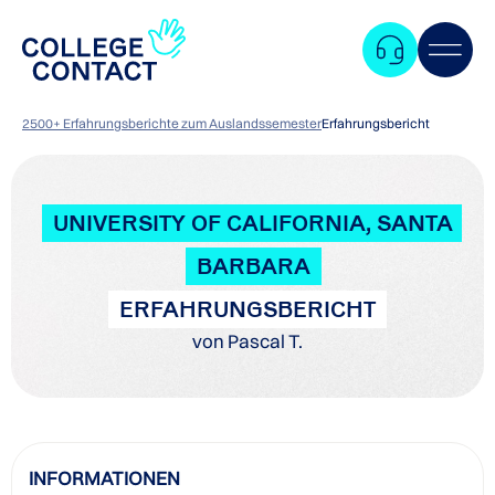
2500+ Erfahrungsberichte zum Auslandssemester
Erfahrungsbericht
UNIVERSITY OF CALIFORNIA, SANTA
BARBARA
ERFAHRUNGSBERICHT
von Pascal T.
Zum
INFORMATIONEN