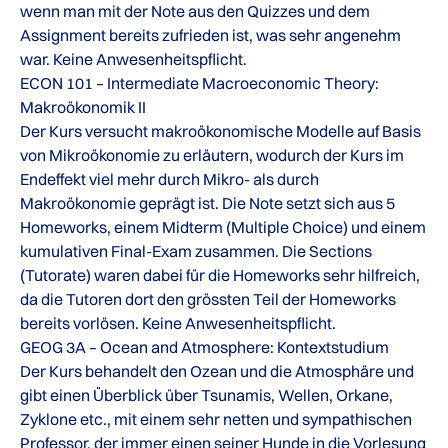
wenn man mit der Note aus den Quizzes und dem
Assignment bereits zufrieden ist, was sehr angenehm
war. Keine Anwesenheitspflicht.
ECON 101 – Intermediate Macroeconomic Theory:
Makroökonomik II
Der Kurs versucht makroökonomische Modelle auf Basis
von Mikroökonomie zu erläutern, wodurch der Kurs im
Endeffekt viel mehr durch Mikro- als durch
Makroökonomie geprägt ist. Die Note setzt sich aus 5
Homeworks, einem Midterm (Multiple Choice) und einem
kumulativen Final-Exam zusammen. Die Sections
(Tutorate) waren dabei für die Homeworks sehr hilfreich,
da die Tutoren dort den grössten Teil der Homeworks
bereits vorlösen. Keine Anwesenheitspflicht.
GEOG 3A – Ocean and Atmosphere: Kontextstudium
Der Kurs behandelt den Ozean und die Atmosphäre und
gibt einen Überblick über Tsunamis, Wellen, Orkane,
Zyklone etc., mit einem sehr netten und sympathischen
Professor, der immer einen seiner Hunde in die Vorlesung