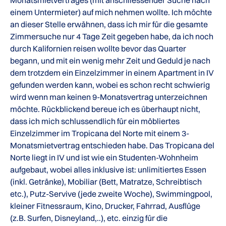
Monatsmietvertrages (mit anschliessender Suche nach
einem Untermieter) auf mich nehmen wollte. Ich möchte
an dieser Stelle erwähnen, dass ich mir für die gesamte
Zimmersuche nur 4 Tage Zeit gegeben habe, da ich noch
durch Kalifornien reisen wollte bevor das Quarter
begann, und mit ein wenig mehr Zeit und Geduld je nach
dem trotzdem ein Einzelzimmer in einem Apartment in IV
gefunden werden kann, wobei es schon recht schwierig
wird wenn man keinen 9-Monatsvertrag unterzeichnen
möchte. Rückblickend bereue ich es überhaupt nicht,
dass ich mich schlussendlich für ein möbliertes
Einzelzimmer im Tropicana del Norte mit einem 3-
Monatsmietvertrag entschieden habe. Das Tropicana del
Norte liegt in IV und ist wie ein Studenten-Wohnheim
aufgebaut, wobei alles inklusive ist: unlimitiertes Essen
(inkl. Getränke), Mobiliar (Bett, Matratze, Schreibtisch
etc.), Putz-Servive (jede zweite Woche), Swimmingpool,
kleiner Fitnessraum, Kino, Drucker, Fahrrad, Ausflüge
(z.B. Surfen, Disneyland,..), etc. einzig für die