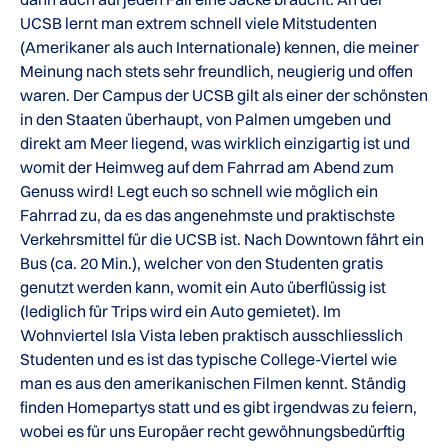
UCSB lernt man extrem schnell viele Mitstudenten
(Amerikaner als auch Internationale) kennen, die meiner
Meinung nach stets sehr freundlich, neugierig und offen
waren. Der Campus der UCSB gilt als einer der schönsten
in den Staaten überhaupt, von Palmen umgeben und
direkt am Meer liegend, was wirklich einzigartig ist und
womit der Heimweg auf dem Fahrrad am Abend zum
Genuss wird! Legt euch so schnell wie möglich ein
Fahrrad zu, da es das angenehmste und praktischste
Verkehrsmittel für die UCSB ist. Nach Downtown fährt ein
Bus (ca. 20 Min.), welcher von den Studenten gratis
genutzt werden kann, womit ein Auto überflüssig ist
(lediglich für Trips wird ein Auto gemietet). Im
Wohnviertel Isla Vista leben praktisch ausschliesslich
Studenten und es ist das typische College-Viertel wie
man es aus den amerikanischen Filmen kennt. Ständig
finden Homepartys statt und es gibt irgendwas zu feiern,
wobei es für uns Europäer recht gewöhnungsbedürftig