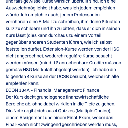
und falls gewisse Kurse wirklich überfüllt sind, ich eine
Ausweichmöglichkeit habe, was ich jedem empfehlen
würde. Ich empfehle auch, jedem Professor im
vornherein eine E-Mail zu schreiben, ihm deine Situation
kurz zu schildern und ihn zu bitten, dass er dich in seinen
Kurs lässt (dies kann durchaus zu einem Vorteil
gegenüber anderen Studenten führen, wie ich selbst
feststellen durfte). Extension-Kurse werden von der HSG
nicht angerechnet, wodurch reguläre Kurse besucht
werden müssen (mind. 16 anrechenbare Credits müssen
gemäss HSG Merkblatt abgelegt werden). Ich habe die
folgenden 4 Kurse an der UCSB besucht, welche ich alle
empfehlen kann:
ECON 134A – Financial Management: Finance
Der Kurs deckt grundlegende finanzwirtschaftliche
Bereiche ab, ohne dabei wirklich in die Tiefe zu gehen.
Die Note ergibt sich aus 4 Quizzes (Multiple Choice),
einem Assignment und einem Final-Exam, wobei das
Final-Exam nicht zwingend geschrieben werden muss,