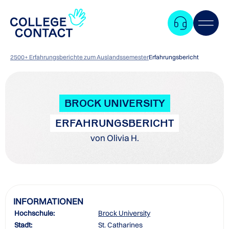
2500+ Erfahrungsberichte zum Auslandssemester
Erfahrungsbericht
BROCK UNIVERSITY
ERFAHRUNGSBERICHT
von Olivia H.
INFORMATIONEN
Hochschule:
Brock University
Zum
Stadt:
St. Catharines