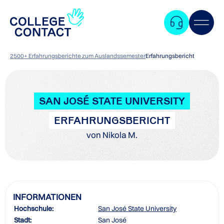
2500+ Erfahrungsberichte zum Auslandssemester
Erfahrungsbericht
SAN JOSÉ STATE UNIVERSITY
ERFAHRUNGSBERICHT
von Nikola M.
INFORMATIONEN
Hochschule:
San José State University
Zum
Stadt:
San José