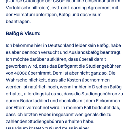
(Course Catalogue der CSUF ist online einsehbar und im
Vorfeld sehr hilfreich), evtl. ein Learning Agreement mit
der Heimatuni anfertigen, Bafög und das Visum
beantragen.
Bafög & Visum:
Ich bekomme hier in Deutschland leider kein Bafög, habe
es aber dennoch versucht und Auslandsbafög beantragt.
Ich möchte darüber aufklären, dass überall damit
geworben wird, dass das Bafögamt die Studiengebühren
von 4600€ übernimmt. Dem ist aber nicht ganz so. Die
Wahrscheinlichkeit, dass alle Kosten übernommen
werden ist natürlich hoch, wenn ihr hier in D schon Bafög
erhaltet, allerdings ist es so, dass die Studiengebühren zu
eurem Bedarf addiert und ebenfalls mit dem Einkommen
der Eltern verrechnet wird. In meinem Fall bedeutet das,
dass ich letzten Endes insgesamt weniger als die zu
zahlenden Studiengebühren erhalten habe.
Das Visum kostet 200$ und muss in einer