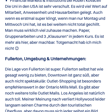
Financial Markets & Institutions bei Robert Kovacev
Die Uni in den USA ist sehr verschult. Es wird viel Wert auf
Mitarbeit, Anwesenheit und Hausarbeiten gelegt. Auch
wenn es erstmal super klingt, wenn man nur Montag und
Mittwoch Uni hat, ist es bei weitem nicht total gechillt.
Man muss wirklich viel zuhause machen. Paper,
Gruppenarbeiten und 3 „Klausuren“ in jedem Kurs. Es ist
mehr als hier, aber machbar. Totgemacht hab ich mich
nicht 😉
Fullerton, Umgebung & Unternehmungen:
Die Lage von Fullerton ist super. Fullerton selbst hat wie
gesagt wenig zu bieten, Downtown ist ganz süß, aber
auch nicht spektakulär. Outlet-Shopping ist besonders
empfehlenswert in der Ontario Mills Mall. Es gibt aber
noch weitere tolle Outlet Malls. Los Angeles ist natürlich
auch toll. Meiner Meinung nach verliert Hollywood leider
langsam seinen Charme durch den touristischen
Überfluss, aber davon muss sich jeder selbst ein Bild