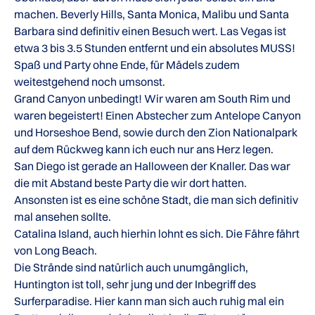
machen. Beverly Hills, Santa Monica, Malibu und Santa
Barbara sind definitiv einen Besuch wert. Las Vegas ist
etwa 3 bis 3.5 Stunden entfernt und ein absolutes MUSS!
Spaß und Party ohne Ende, für Mädels zudem
weitestgehend noch umsonst.
Grand Canyon unbedingt! Wir waren am South Rim und
waren begeistert! Einen Abstecher zum Antelope Canyon
und Horseshoe Bend, sowie durch den Zion Nationalpark
auf dem Rückweg kann ich euch nur ans Herz legen.
San Diego ist gerade an Halloween der Knaller. Das war
die mit Abstand beste Party die wir dort hatten.
Ansonsten ist es eine schöne Stadt, die man sich definitiv
mal ansehen sollte.
Catalina Island, auch hierhin lohnt es sich. Die Fähre fährt
von Long Beach.
Die Strände sind natürlich auch unumgänglich,
Huntington ist toll, sehr jung und der Inbegriff des
Surferparadise. Hier kann man sich auch ruhig mal ein