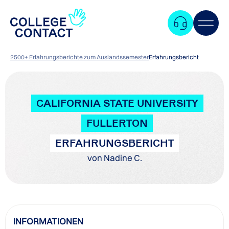
2500+ Erfahrungsberichte zum Auslandssemester
Erfahrungsbericht
CALIFORNIA STATE UNIVERSITY
FULLERTON
ERFAHRUNGSBERICHT
von Nadine C.
Zum
INFORMATIONEN