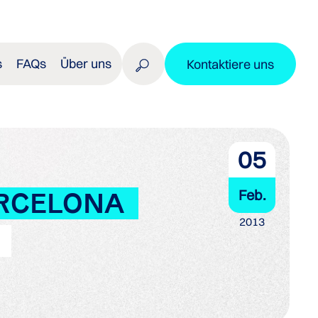
s
FAQs
Über uns
Kontaktiere uns
05
Feb.
ARCELONA
2013