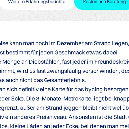
Weitere Erfahrungsberichte
Kostenlose Beratung
lweise kann man noch im Dezember am Strand liegen, 
 ist bestimmt für jeden Geschmack etwas dabei.
Menge an Diebstählen, fast jeder im Freundeskreis
immt, wird es fast zwangsläufig verschwinden, des
as auch nicht das Gesamterlebnis.
man sich definitiv eine Karte für das bycing besorge
 jeder Ecke. Die 3-Monate-Metrokarte liegt bei knap
grenzt, außer am Strand joggen bleibt nicht viel übr
iv ein anderes Preisniveau. Ansonsten ist die Stad
cios, kleine Läden an jeder Ecke, bei denen man me