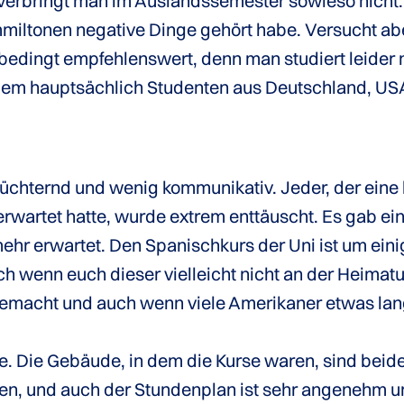
 verbringt man im Auslandssemester sowieso nicht.
ommiltonen negative Dinge gehört habe. Versucht ab
ngt empfehlenswert, denn man studiert leider nic
em hauptsächlich Studenten aus Deutschland, USA,
chternd und wenig kommunikativ. Jeder, der eine 
erwartet hatte, wurde extrem enttäuscht. Es gab ei
mehr erwartet. Den Spanischkurs der Uni ist um eini
 wenn euch dieser vielleicht nicht an der Heimatu
 gemacht und auch wenn viele Amerikaner etwas l
le. Die Gebäude, in dem die Kurse waren, sind beide
en, und auch der Stundenplan ist sehr angenehm un