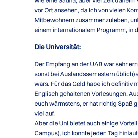
wie eine Sauna, aber viel Zeit daheim
vor Ort ansehen, da ich von vielen K
Mitbewohnern zusammenzuleben, unbedi
einem internationalem Programm, in d
Die Universität:
Der Empfang an der UAB war sehr ernü
sonst bei Auslandssemestern üblich) 
wars. Für das Geld habe ich definitiv 
Englisch gehaltenen Vorlesungen. Auch
euch wärmstens, er hat richtig Spaß
viel auf.
Aber die Uni bietet auch einige Vortei
Campus), ich konnte jeden Tag hinlauf