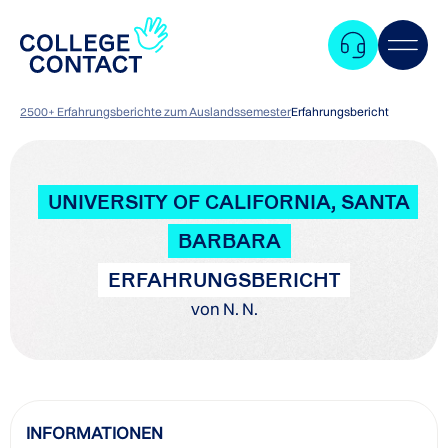
2500+ Erfahrungsberichte zum Auslandssemester
Erfahrungsbericht
UNIVERSITY OF CALIFORNIA, SANTA
BARBARA
ERFAHRUNGSBERICHT
von N. N.
Zum
INFORMATIONEN