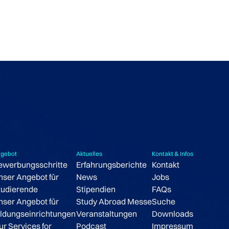
gebot
Aktuelles
Kontakt & Infos
ewerbungsschritte
Erfahrungsberichte
Kontakt
nser Angebot für
News
Jobs
tudierende
Stipendien
FAQs
nser Angebot für
Study Abroad Messe
Suche
ildungseinrichtungen
Veranstaltungen
Downloads
ur Services for
Podcast
Impressum