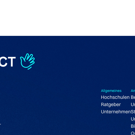
Allgemeines
An
Hochschulen
B
Ratgeber
U
Unternehmen
S
U
r
B
O