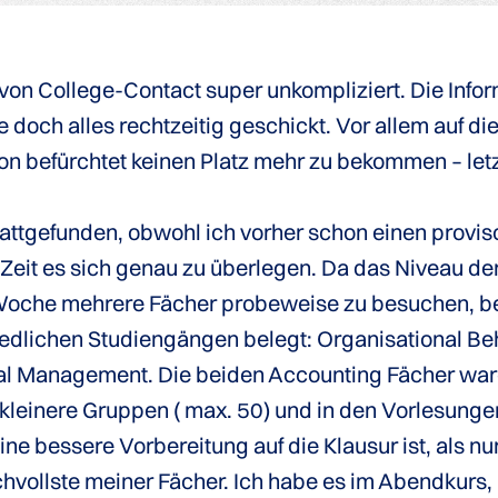
on College-Contact super unkompliziert. Die Info
doch alles rechtzeitig geschickt. Vor allem auf die
on befürchtet keinen Platz mehr zu bekommen – let
stattgefunden, obwohl ich vorher schon einen provi
eit es sich genau zu überlegen. Da das Niveau der 
 Woche mehrere Fächer probeweise zu besuchen, be
edlichen Studiengängen belegt: Organisational Beh
 Management. Die beiden Accounting Fächer waren 
l kleinere Gruppen ( max. 50) und in den Vorlesung
 bessere Vorbereitung auf die Klausur ist, als nur
vollste meiner Fächer. Ich habe es im Abendkurs, m