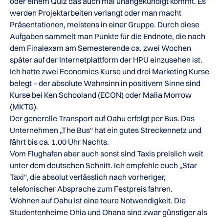
oder einem Quiz das auch mal unangekündigt kommt. Es
werden Projektarbeiten verlangt oder man macht
Präsentationen, meistens in einer Gruppe. Durch diese
Aufgaben sammelt man Punkte für die Endnote, die nach
dem Finalexam am Semesterende ca. zwei Wochen
später auf der Internetplattform der HPU einzusehen ist.
Ich hatte zwei Economics Kurse und drei Marketing Kurse
belegt – der absolute Wahnsinn in positivem Sinne sind
Kurse bei Ken Schooland (ECON) oder Malia Morrow
(MKTG).
Der generelle Transport auf Oahu erfolgt per Bus. Das
Unternehmen „The Bus“ hat ein gutes Streckennetz und
fährt bis ca. 1.00 Uhr Nachts.
Vom Flughafen aber auch sonst sind Taxis preislich weit
unter dem deutschen Schnitt. Ich empfehle euch „Star
Taxi“, die absolut verlässlich nach vorheriger,
telefonischer Absprache zum Festpreis fahren.
Wohnen auf Oahu ist eine teure Notwendigkeit. Die
Studentenheime Ohia und Ohana sind zwar günstiger als