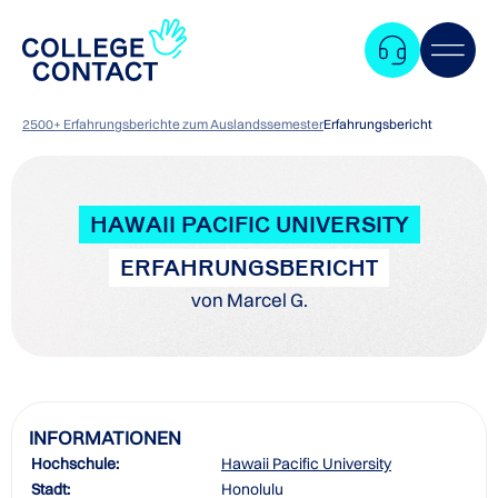
2500+ Erfahrungsberichte zum Auslandssemester
Erfahrungsbericht
HAWAII PACIFIC UNIVERSITY
ERFAHRUNGSBERICHT
von Marcel G.
INFORMATIONEN
Hochschule:
Hawaii Pacific University
Zum
Stadt:
Honolulu