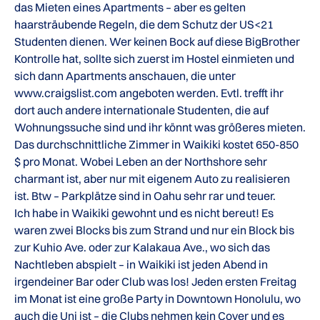
das Mieten eines Apartments – aber es gelten
haarsträubende Regeln, die dem Schutz der US<21
Studenten dienen. Wer keinen Bock auf diese BigBrother
Kontrolle hat, sollte sich zuerst im Hostel einmieten und
sich dann Apartments anschauen, die unter
www.craigslist.com angeboten werden. Evtl. trefft ihr
dort auch andere internationale Studenten, die auf
Wohnungssuche sind und ihr könnt was größeres mieten.
Das durchschnittliche Zimmer in Waikiki kostet 650-850
$ pro Monat. Wobei Leben an der Northshore sehr
charmant ist, aber nur mit eigenem Auto zu realisieren
ist. Btw – Parkplätze sind in Oahu sehr rar und teuer.
Ich habe in Waikiki gewohnt und es nicht bereut! Es
waren zwei Blocks bis zum Strand und nur ein Block bis
zur Kuhio Ave. oder zur Kalakaua Ave., wo sich das
Nachtleben abspielt – in Waikiki ist jeden Abend in
irgendeiner Bar oder Club was los! Jeden ersten Freitag
im Monat ist eine große Party in Downtown Honolulu, wo
auch die Uni ist – die Clubs nehmen kein Cover und es