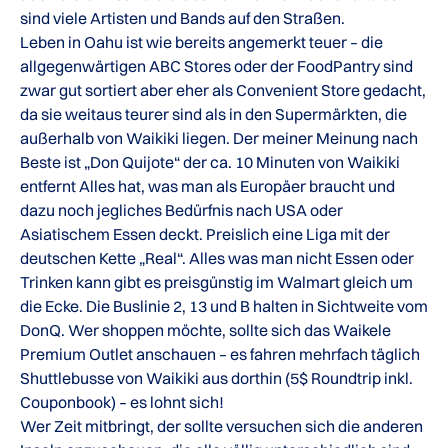
sind viele Artisten und Bands auf den Straßen.
Leben in Oahu ist wie bereits angemerkt teuer – die
allgegenwärtigen ABC Stores oder der FoodPantry sind
zwar gut sortiert aber eher als Convenient Store gedacht,
da sie weitaus teurer sind als in den Supermärkten, die
außerhalb von Waikiki liegen. Der meiner Meinung nach
Beste ist „Don Quijote“ der ca. 10 Minuten von Waikiki
entfernt Alles hat, was man als Europäer braucht und
dazu noch jegliches Bedürfnis nach USA oder
Asiatischem Essen deckt. Preislich eine Liga mit der
deutschen Kette „Real“. Alles was man nicht Essen oder
Trinken kann gibt es preisgünstig im Walmart gleich um
die Ecke. Die Buslinie 2, 13 und B halten in Sichtweite vom
DonQ. Wer shoppen möchte, sollte sich das Waikele
Premium Outlet anschauen – es fahren mehrfach täglich
Shuttlebusse von Waikiki aus dorthin (5$ Roundtrip inkl.
Couponbook) – es lohnt sich!
Wer Zeit mitbringt, der sollte versuchen sich die anderen