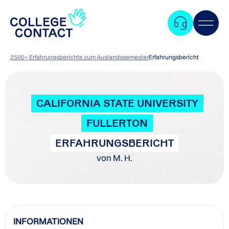
2500+ Erfahrungsberichte zum Auslandssemester
Erfahrungsbericht
CALIFORNIA STATE UNIVERSITY
FULLERTON
ERFAHRUNGSBERICHT
von M. H.
Zum
INFORMATIONEN