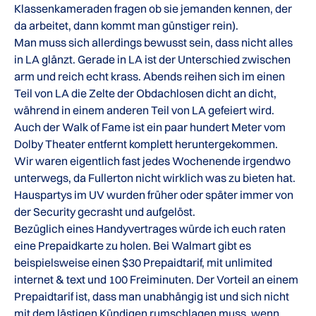
Klassenkameraden fragen ob sie jemanden kennen, der
da arbeitet, dann kommt man günstiger rein).
Man muss sich allerdings bewusst sein, dass nicht alles
in LA glänzt. Gerade in LA ist der Unterschied zwischen
arm und reich echt krass. Abends reihen sich im einen
Teil von LA die Zelte der Obdachlosen dicht an dicht,
während in einem anderen Teil von LA gefeiert wird.
Auch der Walk of Fame ist ein paar hundert Meter vom
Dolby Theater entfernt komplett heruntergekommen.
Wir waren eigentlich fast jedes Wochenende irgendwo
unterwegs, da Fullerton nicht wirklich was zu bieten hat.
Hauspartys im UV wurden früher oder später immer von
der Security gecrasht und aufgelöst.
Bezüglich eines Handyvertrages würde ich euch raten
eine Prepaidkarte zu holen. Bei Walmart gibt es
beispielsweise einen $30 Prepaidtarif, mit unlimited
internet & text und 100 Freiminuten. Der Vorteil an einem
Prepaidtarif ist, dass man unabhängig ist und sich nicht
mit dem lästigen Kündigen rumschlagen muss, wenn