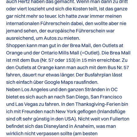
auch Hertz haben das gemacht. Wenn man dann zu dritt
oder viert loszieht und sich die Kosten teilt, ist das ganze
gar nicht mehr so teuer. Ich hatte zwar immer meinen
internationalen Führerschein dabei, den wollte aber nie
jemand sehen, der europäische Führerschein war
ausreichend, um Autos zu mieten.
Shoppen kann man gut in der Brea Mall, den Outlets at
Orange und der Ontario Mills Mall (=Outlet). Die Brea Mall
ist mit dem Bus (Nr. 57 oder 153) in 15 min erreichbar. Zu
den Outlets at Orange kann man auch mit dem Bus Nr. 57
fahren, dauert nur etwas länger. Der Busfahrplan lässt
sich einfach über Google Maps rausfinden.
Neben Los Angeles und den ganzen Stränden in OC
bietet es sich auch an nach San Diego, San Francisco
und Las Vegas zu fahren. In den Thanksgiving-Ferien bin
ich mit Freunden nach New York geflogen (Inlandsflüge
sind oft sehr günstig in den USA). Nicht weit von Fullerton
befindet sich das Disneyland in Anaheim, was man
wirklich nicht verpassen sollte (am besten