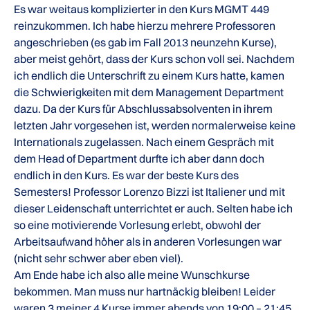
Es war weitaus komplizierter in den Kurs MGMT 449
reinzukommen. Ich habe hierzu mehrere Professoren
angeschrieben (es gab im Fall 2013 neunzehn Kurse),
aber meist gehört, dass der Kurs schon voll sei. Nachdem
ich endlich die Unterschrift zu einem Kurs hatte, kamen
die Schwierigkeiten mit dem Management Department
dazu. Da der Kurs für Abschlussabsolventen in ihrem
letzten Jahr vorgesehen ist, werden normalerweise keine
Internationals zugelassen. Nach einem Gespräch mit
dem Head of Department durfte ich aber dann doch
endlich in den Kurs. Es war der beste Kurs des
Semesters! Professor Lorenzo Bizzi ist Italiener und mit
dieser Leidenschaft unterrichtet er auch. Selten habe ich
so eine motivierende Vorlesung erlebt, obwohl der
Arbeitsaufwand höher als in anderen Vorlesungen war
(nicht sehr schwer aber eben viel).
Am Ende habe ich also alle meine Wunschkurse
bekommen. Man muss nur hartnäckig bleiben! Leider
waren 3 meiner 4 Kurse immer abends von 19:00 – 21:45