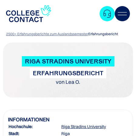
2500+ Erfahrungsberichte zum Auslandssemester
Erfahrungsbericht
RIGA STRADINS UNIVERSITY
ERFAHRUNGSBERICHT
von Lea O.
INFORMATIONEN
Hochschule:
Riga Stradins University
Zum
Stadt:
Riga