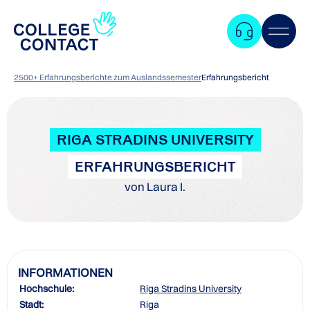
2500+ Erfahrungsberichte zum Auslandssemester
Erfahrungsbericht
RIGA STRADINS UNIVERSITY
ERFAHRUNGSBERICHT
von Laura I.
INFORMATIONEN
Hochschule:
Riga Stradins University
Zum
Stadt:
Riga