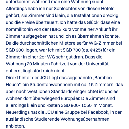
unterkommt während man eine Wohnung sucht.
Allerdings habe ich nur Schlechtes von diesen Hotels
gehört; sie Zimmer sind klein, die Installationen dreckig
und die Preise überteuert. Ich hatte das Glück, dass eine
Kommilitonin von der HBRS kurz vor meiner Ankunft ihr
Zimmer aufgegeben hat und ich es übernehmen konnte.
Da die durchschnittlichen Mietpreise für WG-Zimmer bei
SGD 900 liegen, war ich mit SGD 700 (ca. €425) für ein
Zimmer in einer 2er WG sehr gut dran. Dass die
Wohnung 20 Minuten Fahrtzeit von der Universität
entfernt liegt stört mich nicht.
Direkt hinter der JCU liegt das sogenannte „Bamboo
House“, ein Studentenwohnheim mit ca. 15 Zimmern, das
aber nach westlichen Standards eingerichtet ist und es
wohnen dort überwiegend Europäer. Die Zimmer sind
allerdings klein und kosten SGD 900- 1050 im Monat.
Neuerdings hat die JCU eine Gruppe bei Facebook, in der
ausländische Studierende Wohnungsübernahmen
anbieten.