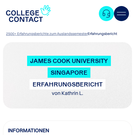
2500+ Erfahrungsberichte zum Auslandssemester
Erfahrungsbericht
JAMES COOK UNIVERSITY
SINGAPORE
ERFAHRUNGSBERICHT
von Kathrin L.
Zum
INFORMATIONEN