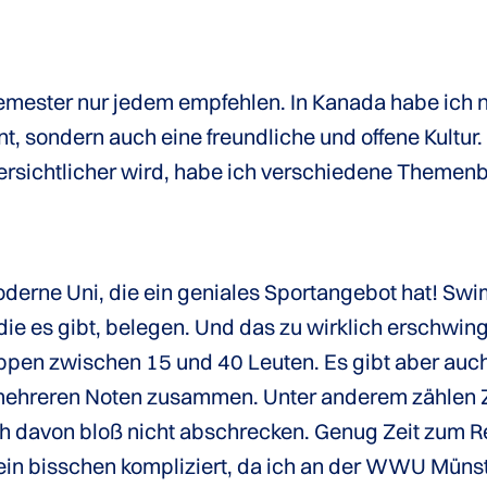
emester nur jedem empfehlen. In Kanada habe ich n
t, sondern auch eine freundliche und offene Kultur.
ersichtlicher wird, habe ich verschiedene Themenb
 moderne Uni, die ein geniales Sportangebot hat! 
die es gibt, belegen. Und das zu wirklich erschwing
uppen zwischen 15 und 40 Leuten. Es gibt aber auch
 mehreren Noten zusammen. Unter anderem zählen Z
ch davon bloß nicht abschrecken. Genug Zeit zum Rei
in bisschen kompliziert, da ich an der WWU Münste