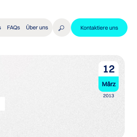
s
FAQs
Über uns
Kontaktiere uns
12
März
2013