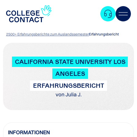
2500+ Erfahrungsberichte zum Auslandssemester
Erfahrungsbericht
CALIFORNIA STATE UNIVERSITY LOS
ANGELES
ERFAHRUNGSBERICHT
von Julia J.
Zum
INFORMATIONEN