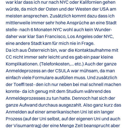
war klar dass ich nur nach NYC oder Kalifornien gehen
würde, da mich der Osten und der Westen der USA am
meisten ansprechen. Zusätzlich kommt dazu dass ich
mittlerweile immer sehr hohe Ansprüche an eine Stadt
stelle- nach 6 Monaten NYC wohl auch kein Wunder-
daher war klar San Francisco, Los Angeles oder NYC,
eine andere Stadt kam für mich nie in Frage.
Da ich aus Österreich bin, war die Kontaktaufnahme mit
CC nicht immer sehr leicht und es gab ein paar kleine
Komplikationen. (Telefonkosten,… etc.) Auch der ganze
Anmeldeprozess an der CSULA war mühsam, da man
einfach viele Formulare ausfüllen muss. Und zusätzlich
der Toeffl test- den ich nur neben bei mal schnell machen
konnte- da ich genug mit dem Studium während des
Anmeldeprozesses zu tun hatte. Dennoch hat sich der
ganze Aufwand durchaus ausgezahlt. Also ganz kurz das
Anmelden auf einer amerikanischen Uni ist ein langer
Prozess (auf der Uni selbst, auf der eigenen Uni und auch
der Visumantrag) der eine Menge Zeit beansprucht aber