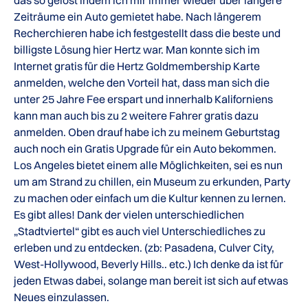
das so gelöst indem ich mir immer wieder über längere
Zeiträume ein Auto gemietet habe. Nach längerem
Recherchieren habe ich festgestellt dass die beste und
billigste Lösung hier Hertz war. Man konnte sich im
Internet gratis für die Hertz Goldmembership Karte
anmelden, welche den Vorteil hat, dass man sich die
unter 25 Jahre Fee erspart und innerhalb Kaliforniens
kann man auch bis zu 2 weitere Fahrer gratis dazu
anmelden. Oben drauf habe ich zu meinem Geburtstag
auch noch ein Gratis Upgrade für ein Auto bekommen.
Los Angeles bietet einem alle Möglichkeiten, sei es nun
um am Strand zu chillen, ein Museum zu erkunden, Party
zu machen oder einfach um die Kultur kennen zu lernen.
Es gibt alles! Dank der vielen unterschiedlichen
„Stadtviertel“ gibt es auch viel Unterschiedliches zu
erleben und zu entdecken. (zb: Pasadena, Culver City,
West-Hollywood, Beverly Hills.. etc.) Ich denke da ist für
jeden Etwas dabei, solange man bereit ist sich auf etwas
Neues einzulassen.