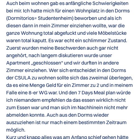
Auch beim wohnen gab es anfängliche Schwierigkeiten
bei mir. Ich hatte mich für einen Wohnplatz in den Dorms
(Dormitorios= Studentenheim) beworben und als ich
diesen dann in mein Zimmer einziehen wollte, war die
ganze Wohnung total abgefuckt und viele Möbelstücke
waren total kaputt. Es war echt ein schlimmer Zustand.
Zuerst wurden meine Beschwerden auch gar nicht
angehört, nach langem diskutieren wurde unser
Apartment „geschlossen“ und wir durften in andere
Zimmer einziehen. Wer sich entscheidet in den Dorms
der CSULA zu wohnen sollte sich das zweimal überlegen,
da es eine Menge Geld für ein Zimmer zu 2 und in meinem
Falle eine 8-er WG war. Und den 7 Days Meal plan würde
ich niemandem empfehlen da das essen wirklich nicht
zum Essen war und man sich im Nachhinein nicht mehr
abmelden konnte. Auch aus den Dorms wieder
auszuziehen ist nur mach einem bestimmten Zeitraum
möglich.
Kurz und knapp alles was am Anfang schief gehen hätte