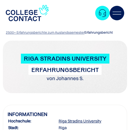
2500+ Erfahrungsberichte zum Auslandssemester
Erfahrungsbericht
RIGA STRADINS UNIVERSITY
ERFAHRUNGSBERICHT
von Johannes S.
INFORMATIONEN
Hochschule:
Riga Stradins University
Zum
Stadt:
Riga