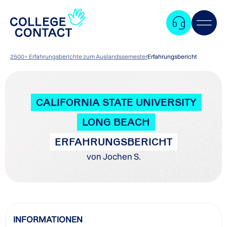
2500+ Erfahrungsberichte zum Auslandssemester
Erfahrungsbericht
CALIFORNIA STATE UNIVERSITY
LONG BEACH
ERFAHRUNGSBERICHT
von Jochen S.
Zum
INFORMATIONEN