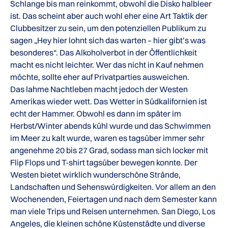
Schlange bis man reinkommt, obwohl die Disko halbleer
ist. Das scheint aber auch wohl eher eine Art Taktik der
Clubbesitzer zu sein, um den potenziellen Publikum zu
sagen „Hey hier lohnt sich das warten – hier gibt’s was
besonderes“. Das Alkoholverbot in der Öffentlichkeit
macht es nicht leichter. Wer das nicht in Kauf nehmen
möchte, sollte eher auf Privatparties ausweichen.
Das lahme Nachtleben macht jedoch der Westen
Amerikas wieder wett. Das Wetter in Südkalifornien ist
echt der Hammer. Obwohl es dann im später im
Herbst/Winter abends kühl wurde und das Schwimmen
im Meer zu kalt wurde, waren es tagsüber immer sehr
angenehme 20 bis 27 Grad, sodass man sich locker mit
Flip Flops und T-shirt tagsüber bewegen konnte. Der
Westen bietet wirklich wunderschöne Strände,
Landschaften und Sehenswürdigkeiten. Vor allem an den
Wochenenden, Feiertagen und nach dem Semester kann
man viele Trips und Reisen unternehmen. San Diego, Los
Angeles, die kleinen schöne Küstenstädte und diverse