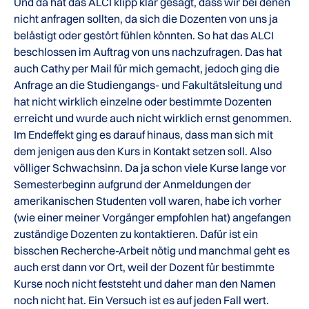
Und da hat das ALCI klipp klar gesagt, dass wir bei denen
nicht anfragen sollten, da sich die Dozenten von uns ja
belästigt oder gestört fühlen könnten. So hat das ALCI
beschlossen im Auftrag von uns nachzufragen. Das hat
auch Cathy per Mail für mich gemacht, jedoch ging die
Anfrage an die Studiengangs- und Fakultätsleitung und
hat nicht wirklich einzelne oder bestimmte Dozenten
erreicht und wurde auch nicht wirklich ernst genommen.
Im Endeffekt ging es darauf hinaus, dass man sich mit
dem jenigen aus den Kurs in Kontakt setzen soll. Also
völliger Schwachsinn. Da ja schon viele Kurse lange vor
Semesterbeginn aufgrund der Anmeldungen der
amerikanischen Studenten voll waren, habe ich vorher
(wie einer meiner Vorgänger empfohlen hat) angefangen
zuständige Dozenten zu kontaktieren. Dafür ist ein
bisschen Recherche-Arbeit nötig und manchmal geht es
auch erst dann vor Ort, weil der Dozent für bestimmte
Kurse noch nicht feststeht und daher man den Namen
noch nicht hat. Ein Versuch ist es auf jeden Fall wert.