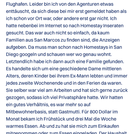
Flughafen. Leider bin ich von den Agenturen etwas
enttäuscht, da sich diese bei mir erst gemeldet haben als
ich schon vor Ort war, oder andere erst gar nicht. Ich
hatte nebenbei im Internet so nach Homestay Inseraten
gesucht. Das war auch nicht so einfach, da kaum
Familien aus San Marcos zu finden sind, die Anzeigen
aufgeben. Da muss man schon nach Homestays in San
Diego googeln und schauen wer wo genau wohnt.
Letztendlich habe ich dann auch eine Familie gefunden.
Es handelte sich um eine geschiedene Dame mittleren
Alters, deren Kinder bei ihrem Ex-Mann lebten und immer
jedes zweite Wochenende und in den Ferien da waren.
Sie selber war viel am Arbeiten und hat sich gerne zurück
gezogen, sodass ich viel Privatsphäre hatte. Wir hatten
ein gutes Verhältnis, es war mehr so auf
Mitbewohnerbasis, statt Gastmutti. Für 800 Dollar im
Monat bekam ich Frühstück und drei Mal die Woche
warmes Essen. Ab und zu hat sie mich zum Einkaufen
mitgenommen oder zum Essen eingeladen. Der Haushalt