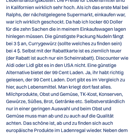
Lebenshaltungskosten. Die Preise für Lebensmittel sind
in Kalifornien wirklich sehr hoch. Als ich das erste Mal bei
Ralphs, der nächstgelegene Supermarkt, einkaufen war,
war ich wirklich geschockt. Da hab ich locker 60 Doller
für die zehn Sachen die in meinem Einkaufswagen lagen
hinlegen müssen. Die günstigste Packung Nudeln fängt
bei 3 $ an, Currygewürz (sollte welches zu finden sein)
bei 4 $. Selbst mit der Rabattkarte ist es ziemlich teuer
(der Rabatt ist auch nur ein Scheinrabatt). Discounter wie
Aldi oder Lidl gibt es in den USA nicht. Eine günstige
Alternative bietet der 99 Cent Laden. Ja, ihr habt richtig
gelesen, der 99 Cent Laden. Dort gibt es im Vergleich zu
hier, auch Lebensmittel. Man kriegt dort fast alles.
Milchprodukte, Obst und Gemüse, TK-Kost, Konserven,
Gewürze, Süßes, Brot, Getränke etc. Selbstverständlich
nur in einer geringen Auswahl und beim Obst und
Gemüse muss man ab und zu auch auf die Qualität
achten. Das schöne ist, ab und zu finden sich auch
europäische Produkte im Ladenregal wieder. Neben dem