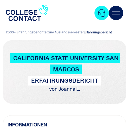
2500+ Erfahrungsberichte zum Auslandssemester
Erfahrungsbericht
CALIFORNIA STATE UNIVERSITY SAN
MARCOS
ERFAHRUNGSBERICHT
von Joanna L.
Zum
INFORMATIONEN