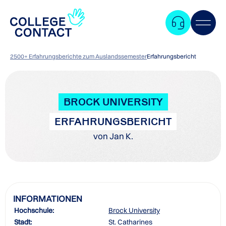
2500+ Erfahrungsberichte zum Auslandssemester
Erfahrungsbericht
BROCK UNIVERSITY
ERFAHRUNGSBERICHT
von Jan K.
INFORMATIONEN
Hochschule:
Brock University
Zum
Stadt:
St. Catharines