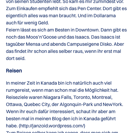
von seinen Studenten lebt. So kam es mir zumindest vor.
Zum Einkaufen empfiehlt sich das Pen Center. Dort gibt es
eigentlich alles was man braucht. Und im Dollarama
auch für wenig Geld.
Feiern lässt es sich am Besten in Downtown. Dann gibt es
noch das Moos’n’Goose und das Isaacs. Das Isaacs ist
tagsüber Mensa und abends Campuseigene Disko. Aber
das findet ihr schon alles selber raus, wenn ihr erst mal
dort seid.
Reisen
In meiner Zeit in Kanada bin ich natürlich auch viel
rumgereist, wenn man schon mal die Möglichkeit hat.
Reiseziele waren Niagara Falls, Toronto, Montreal,
Ottawa, Quebec City, der Algonquin-Park und NewYork.
Wenn ihr euch dafür interessiert, schaut ihr aber am
besten mal in meinen Blog den ich in Kanada geführt
habe. (http://janzoid.wordpress.com/)
Zum Reisen selber kann ich sagen, dass man sich am