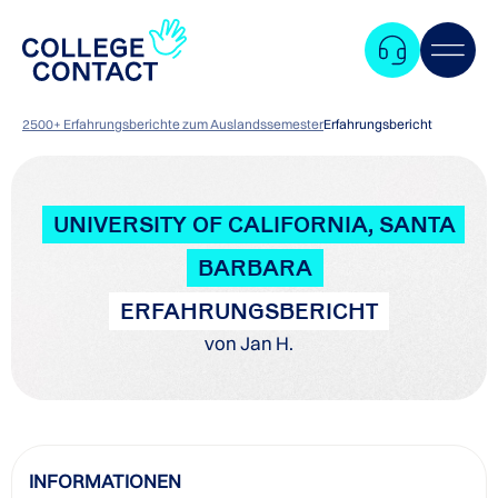
2500+ Erfahrungsberichte zum Auslandssemester
Erfahrungsbericht
UNIVERSITY OF CALIFORNIA, SANTA
BARBARA
ERFAHRUNGSBERICHT
von Jan H.
Zum
INFORMATIONEN