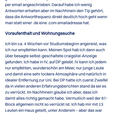
per email angeschrieben. Darauf habe ich wenig
Antworten erhalten aber im Nachhinein den Tip gehört,
dass die Antwortfrequenz direkt deutlich hoch geht wenn
man statt einer .de eine .com emailadresse hat.
Voraufenthalt und Wohnungssuche
Ich bin ca. 4 Wochen vor Studiumsbeginn angereist, was
ich nur empfehlen kann. Meinen Spot hab ich dann auch
über besagte selbst-geschaltete craigslist-Anzeige
gefunden. Ich habe in IV, auf DP gelebt. IV kann ich jedem
nur empfehlen, wunderschön am Meer, nur junge Leute
und damit eine sehr lockere Atmosphäre und natürlich in
idealer Entfernung zur Uni. Bei DP hatte ich zuerst Zweifel
da in vielen anderen Erfahrungsberichten stand da sei es
zu verrückt. Im Nachhinein glaube ich aber, dass ich
damit alles richtig gemacht habe. Vermutlich weil der 67-
Block allgemein nicht so verrückt ist. Ich hab mir mit 13
Leuten ein Haus geteilt, unter Anderem – aber das war