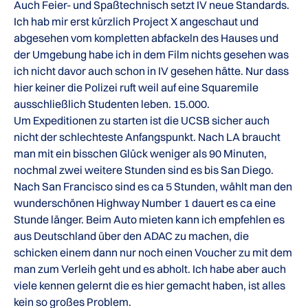
Auch Feier- und Spaßtechnisch setzt IV neue Standards.
Ich hab mir erst kürzlich Project X angeschaut und
abgesehen vom kompletten abfackeln des Hauses und
der Umgebung habe ich in dem Film nichts gesehen was
ich nicht davor auch schon in IV gesehen hätte. Nur dass
hier keiner die Polizei ruft weil auf eine Squaremile
ausschließlich Studenten leben. 15.000.
Um Expeditionen zu starten ist die UCSB sicher auch
nicht der schlechteste Anfangspunkt. Nach LA braucht
man mit ein bisschen Glück weniger als 90 Minuten,
nochmal zwei weitere Stunden sind es bis San Diego.
Nach San Francisco sind es ca 5 Stunden, wählt man den
wunderschönen Highway Number 1 dauert es ca eine
Stunde länger. Beim Auto mieten kann ich empfehlen es
aus Deutschland über den ADAC zu machen, die
schicken einem dann nur noch einen Voucher zu mit dem
man zum Verleih geht und es abholt. Ich habe aber auch
viele kennen gelernt die es hier gemacht haben, ist alles
kein so großes Problem.