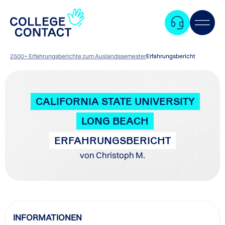
2500+ Erfahrungsberichte zum Auslandssemester
Erfahrungsbericht
CALIFORNIA STATE UNIVERSITY
LONG BEACH
ERFAHRUNGSBERICHT
von Christoph M.
Zum
INFORMATIONEN