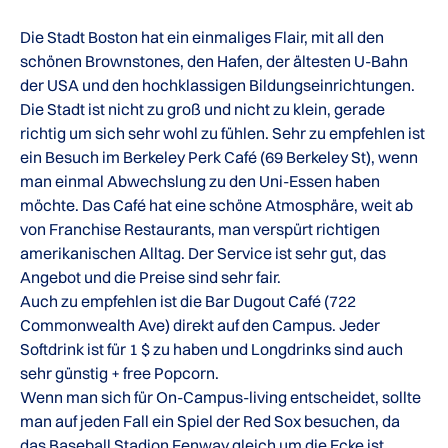
Die Stadt Boston hat ein einmaliges Flair, mit all den
schönen Brownstones, den Hafen, der ältesten U-Bahn
der USA und den hochklassigen Bildungseinrichtungen.
Die Stadt ist nicht zu groß und nicht zu klein, gerade
richtig um sich sehr wohl zu fühlen. Sehr zu empfehlen ist
ein Besuch im Berkeley Perk Café (69 Berkeley St), wenn
man einmal Abwechslung zu den Uni-Essen haben
möchte. Das Café hat eine schöne Atmosphäre, weit ab
von Franchise Restaurants, man verspürt richtigen
amerikanischen Alltag. Der Service ist sehr gut, das
Angebot und die Preise sind sehr fair.
Auch zu empfehlen ist die Bar Dugout Café (722
Commonwealth Ave) direkt auf den Campus. Jeder
Softdrink ist für 1 $ zu haben und Longdrinks sind auch
sehr günstig + free Popcorn.
Wenn man sich für On-Campus-living entscheidet, sollte
man auf jeden Fall ein Spiel der Red Sox besuchen, da
das Baseball Stadion Fenway gleich um die Ecke ist.