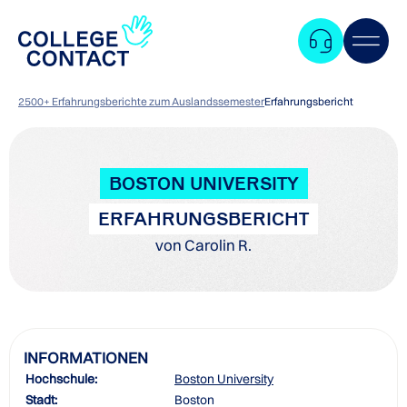
2500+ Erfahrungsberichte zum Auslandssemester
Erfahrungsbericht
BOSTON UNIVERSITY
ERFAHRUNGSBERICHT
von Carolin R.
INFORMATIONEN
Hochschule:
Boston University
Zum
Stadt:
Boston