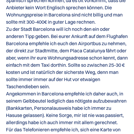
Spanisch sprechen können, da es oft vorkommt, dass die
Anbieter kein Wort Englisch sprechen können. Die
Wohnungspreise in Barcelona sind nicht billig und man
sollte mit 300-400€ in guter Lage rechnen.
Zu der Stadt Barcelona will ich noch den ein oder
anderen Tipp geben. Bei eurer Ankunft auf dem Flughafen
Barcelona empfehle ich euch den Airportbus zu nehmen,
der direkt zur Stadtmitte, dem Placa Catalunya fährt oder
aber, wenn ihr eure Wohnungsadresse schon kennt, dann
einfach mit dem Taxi dorthin. Sollte so zwischen 25-30 €
kosten und ist natürlich der sicherste Weg, denn man
sollte immer immer auf der Hut vor etwaigen
Taschendieben sein.
Angekommen in Barcelona empfehle ich daher auch, in
seinem Gelbbeutel lediglich das nötigste aufzubewahren
(Bankkarten, Personalausweis habe ich immer zu
Hasuse gelassen). Keine Sorge, mir ist nie was passiert,
allerdings habe ich auch immer mit allem gerechnet.
Für das Telefonieren empfehle ich, sich eine Karte von