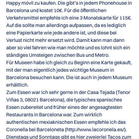
Happy móvil zu kaufen. Die gibt’s in jedem Phonehouse in
Barcelona und kostet 10€. Für die öffentlichen
Verkehrsmittel empfehle ich eine 3 Monatskarte für 115€.
Auf die sollte man allerdings aufpassen, da es lediglich
eine Papierkarte wie jede andere ist, und diese bei
Verlust nicht mehr ersetzt wird. Damit kann man dann
aber so viel fahren wie man möchte und es lohnt sich ein
ständiges Umsteigen zwischen Bus und Metro.
Für Museen habe ich gleich zu Beginn eine Karte gekauft,
mit der man eigentlich jedes wichtige Museum in
Barcelona besuchen kann. Die ist auch in jedem Museum
erhältlich.
Zum Essen war ich sehr gerne in der Casa Tejada (Tenor
Viñas 3, 08021 Barcelona), die typisches spanisches
Essen zubereitet und früher eines der angesagtesten
Restaurants in Barcelona war. Zum wirklich
authentischen mexiaknischen Essen empfehle ich das
Coronella bei Barceloneta (http://www.lacoronela.es/).
Dienstags und Sonntags gibt es hier zweierlei Tacos zum