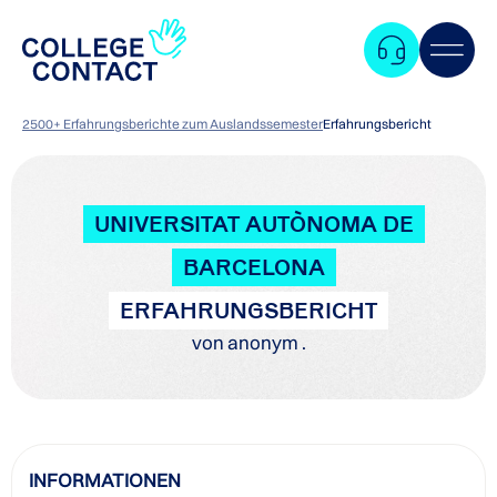
2500+ Erfahrungsberichte zum Auslandssemester
Erfahrungsbericht
UNIVERSITAT AUTÒNOMA DE
BARCELONA
ERFAHRUNGSBERICHT
von anonym .
Zum
INFORMATIONEN