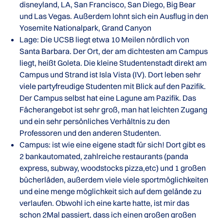
disneyland, LA, San Francisco, San Diego, Big Bear
und Las Vegas. Außerdem lohnt sich ein Ausflug in den
Yosemite Nationalpark, Grand Canyon
Lage: Die UCSB liegt etwa 10 Meilen nördlich von
Santa Barbara. Der Ort, der am dichtesten am Campus
liegt, heißt Goleta. Die kleine Studentenstadt direkt am
Campus und Strand ist Isla Vista (IV). Dort leben sehr
viele partyfreudige Studenten mit Blick auf den Pazifik.
Der Campus selbst hat eine Lagune am Pazifik. Das
Fächerangebot ist sehr groß, man hat leichten Zugang
und ein sehr persönliches Verhältnis zu den
Professoren und den anderen Studenten.
Campus: ist wie eine eigene stadt für sich! Dort gibt es
2 bankautomated, zahlreiche restaurants (panda
express, subway, woodstocks pizza,etc) und 1 großen
bücherläden, außerdem viele viele sportmöglichkeiten
und eine menge möglichkeit sich auf dem gelände zu
verlaufen. Obwohl ich eine karte hatte, ist mir das
schon 2Mal passiert, dass ich einen großen großen