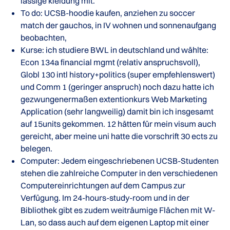
lässige kleidung mit.
To do: UCSB-hoodie kaufen, anziehen zu soccer
match der gauchos, in IV wohnen und sonnenaufgang
beobachten,
Kurse: ich studiere BWL in deutschland und wählte:
Econ 134a financial mgmt (relativ anspruchsvoll),
Globl 130 intl history+politics (super empfehlenswert)
und Comm 1 (geringer anspruch) noch dazu hatte ich
gezwungenermaßen extentionkurs Web Marketing
Application (sehr langweilig) damit bin ich insgesamt
auf 15units gekommen. 12 hätten für mein visum auch
gereicht, aber meine uni hatte die vorschrift 30 ects zu
belegen.
Computer: Jedem eingeschriebenen UCSB-Studenten
stehen die zahlreiche Computer in den verschiedenen
Computereinrichtungen auf dem Campus zur
Verfügung. Im 24-hours-study-room und in der
Bibliothek gibt es zudem weiträumige Flächen mit W-
Lan, so dass auch auf dem eigenen Laptop mit einer