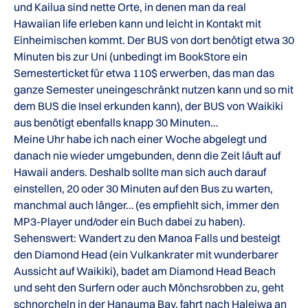
und Kailua sind nette Orte, in denen man da real
Hawaiian life erleben kann und leicht in Kontakt mit
Einheimischen kommt. Der BUS von dort benötigt etwa 30
Minuten bis zur Uni (unbedingt im BookStore ein
Semesterticket für etwa 110$ erwerben, das man das
ganze Semester uneingeschränkt nutzen kann und so mit
dem BUS die Insel erkunden kann), der BUS von Waikiki
aus benötigt ebenfalls knapp 30 Minuten…
Meine Uhr habe ich nach einer Woche abgelegt und
danach nie wieder umgebunden, denn die Zeit läuft auf
Hawaii anders. Deshalb sollte man sich auch darauf
einstellen, 20 oder 30 Minuten auf den Bus zu warten,
manchmal auch länger… (es empfiehlt sich, immer den
MP3-Player und/oder ein Buch dabei zu haben).
Sehenswert: Wandert zu den Manoa Falls und besteigt
den Diamond Head (ein Vulkankrater mit wunderbarer
Aussicht auf Waikiki), badet am Diamond Head Beach
und seht den Surfern oder auch Mönchsrobben zu, geht
schnorcheln in der Hanauma Bay, fahrt nach Haleiwa an