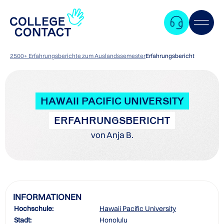
2500+ Erfahrungsberichte zum Auslandssemester
Erfahrungsbericht
HAWAII PACIFIC UNIVERSITY
ERFAHRUNGSBERICHT
von Anja B.
INFORMATIONEN
Hochschule:
Hawaii Pacific University
Zum
Stadt:
Honolulu