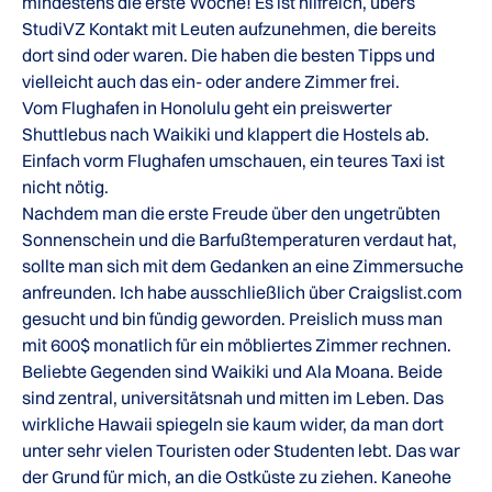
mindestens die erste Woche! Es ist hilfreich, übers
StudiVZ Kontakt mit Leuten aufzunehmen, die bereits
dort sind oder waren. Die haben die besten Tipps und
vielleicht auch das ein- oder andere Zimmer frei.
Vom Flughafen in Honolulu geht ein preiswerter
Shuttlebus nach Waikiki und klappert die Hostels ab.
Einfach vorm Flughafen umschauen, ein teures Taxi ist
nicht nötig.
Nachdem man die erste Freude über den ungetrübten
Sonnenschein und die Barfußtemperaturen verdaut hat,
sollte man sich mit dem Gedanken an eine Zimmersuche
anfreunden. Ich habe ausschließlich über Craigslist.com
gesucht und bin fündig geworden. Preislich muss man
mit 600$ monatlich für ein möbliertes Zimmer rechnen.
Beliebte Gegenden sind Waikiki und Ala Moana. Beide
sind zentral, universitätsnah und mitten im Leben. Das
wirkliche Hawaii spiegeln sie kaum wider, da man dort
unter sehr vielen Touristen oder Studenten lebt. Das war
der Grund für mich, an die Ostküste zu ziehen. Kaneohe