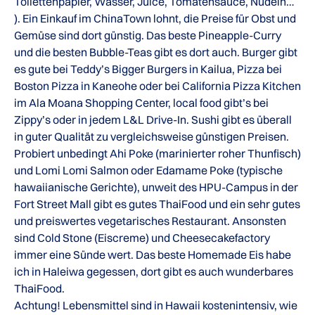
Toilettenpapier, Wasser, Juice, Tomatensauce, Nudeln…
). Ein Einkauf im ChinaTown lohnt, die Preise für Obst und
Gemüse sind dort günstig. Das beste Pineapple-Curry
und die besten Bubble-Teas gibt es dort auch. Burger gibt
es gute bei Teddy’s Bigger Burgers in Kailua, Pizza bei
Boston Pizza in Kaneohe oder bei California Pizza Kitchen
im Ala Moana Shopping Center, local food gibt’s bei
Zippy’s oder in jedem L&L Drive-In. Sushi gibt es überall
in guter Qualität zu vergleichsweise günstigen Preisen.
Probiert unbedingt Ahi Poke (marinierter roher Thunfisch)
und Lomi Lomi Salmon oder Edamame Poke (typische
hawaiianische Gerichte), unweit des HPU-Campus in der
Fort Street Mall gibt es gutes ThaiFood und ein sehr gutes
und preiswertes vegetarisches Restaurant. Ansonsten
sind Cold Stone (Eiscreme) und Cheesecakefactory
immer eine Sünde wert. Das beste Homemade Eis habe
ich in Haleiwa gegessen, dort gibt es auch wunderbares
ThaiFood.
Achtung! Lebensmittel sind in Hawaii kostenintensiv, wie