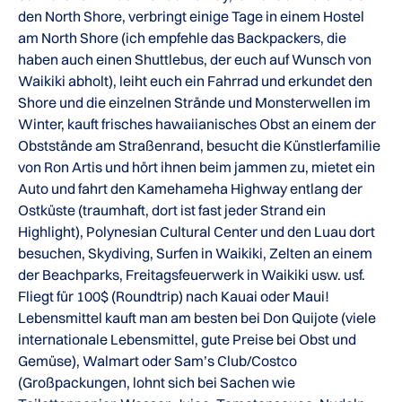
den North Shore, verbringt einige Tage in einem Hostel
am North Shore (ich empfehle das Backpackers, die
haben auch einen Shuttlebus, der euch auf Wunsch von
Waikiki abholt), leiht euch ein Fahrrad und erkundet den
Shore und die einzelnen Strände und Monsterwellen im
Winter, kauft frisches hawaiianisches Obst an einem der
Obststände am Straßenrand, besucht die Künstlerfamilie
von Ron Artis und hört ihnen beim jammen zu, mietet ein
Auto und fahrt den Kamehameha Highway entlang der
Ostküste (traumhaft, dort ist fast jeder Strand ein
Highlight), Polynesian Cultural Center und den Luau dort
besuchen, Skydiving, Surfen in Waikiki, Zelten an einem
der Beachparks, Freitagsfeuerwerk in Waikiki usw. usf.
Fliegt für 100$ (Roundtrip) nach Kauai oder Maui!
Lebensmittel kauft man am besten bei Don Quijote (viele
internationale Lebensmittel, gute Preise bei Obst und
Gemüse), Walmart oder Sam’s Club/Costco
(Großpackungen, lohnt sich bei Sachen wie