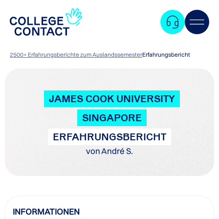
2500+ Erfahrungsberichte zum Auslandssemester
Erfahrungsbericht
JAMES COOK UNIVERSITY
SINGAPORE
ERFAHRUNGSBERICHT
von André S.
Zum
INFORMATIONEN