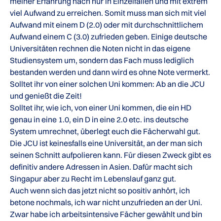
meiner Erfahrung nach nur in Einzelfällen und mit extrem
viel Aufwand zu erreichen. Somit muss man sich mit viel
Aufwand mit einem D (2.0) oder mit durchschnittlichem
Aufwand einem C (3.0) zufrieden geben. Einige deutsche
Universitäten rechnen die Noten nicht in das eigene
Studiensystem um, sondern das Fach muss lediglich
bestanden werden und dann wird es ohne Note vermerkt.
Solltet ihr von einer solchen Uni kommen: Ab an die JCU
und genießt die Zeit!
Solltet ihr, wie ich, von einer Uni kommen, die ein HD
genau in eine 1.0, ein D in eine 2.0 etc. ins deutsche
System umrechnet, überlegt euch die Fächerwahl gut.
Die JCU ist keinesfalls eine Universität, an der man sich
seinen Schnitt aufpolieren kann. Für diesen Zweck gibt es
definitiv andere Adressen in Asien. Dafür macht sich
Singapur aber zu Recht im Lebenslauf ganz gut.
Auch wenn sich das jetzt nicht so positiv anhört, ich
betone nochmals, ich war nicht unzufrieden an der Uni.
Zwar habe ich arbeitsintensive Fächer gewählt und bin