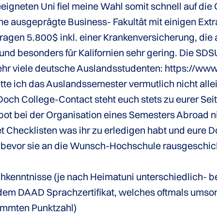
eigneten Uni fiel meine Wahl somit schnell auf die 
ine ausgeprägte Business- Fakultät mit einigen E
etragen 5.800$ inkl. einer Krankenversicherung, d
und besonders für Kalifornien sehr gering. Die SDSU
sehr viele deutsche Auslandsstudenten: https://ww
tte ich das Auslandssemester vermutlich nicht all
och College-Contact steht euch stets zu eurer Seite
ot bei der Organisation eines Semesters Abroad nic
et Checklisten was ihr zu erledigen habt und eure
t, bevor sie an die Wunsch-Hochschule rausgeschi
kenntnisse (je nach Heimatuni unterschiedlich- 
t dem DAAD Sprachzertifikat, welches oftmals ums
timmten Punktzahl)