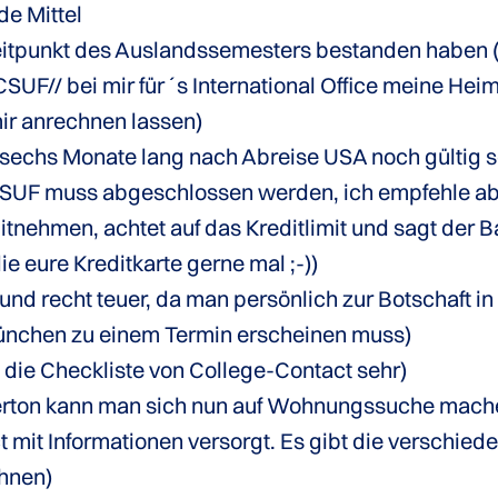
e Mittel
eitpunkt des Auslandssemesters bestanden haben (
CSUF// bei mir für´s International Office meine Heim
mir anrechnen lassen)
sechs Monate lang nach Abreise USA noch gültig s
CSUF muss abgeschlossen werden, ich empfehle ab
mitnehmen, achtet auf das Kreditlimit und sagt der
ie eure Kreditkarte gerne mal ;-))
d recht teuer, da man persönlich zur Botschaft in 
 München zu einem Termin erscheinen muss)
 die Checkliste von College-Contact sehr)
erton kann man sich nun auf Wohnungssuche machen
t mit Informationen versorgt. Es gibt die verschied
ohnen)