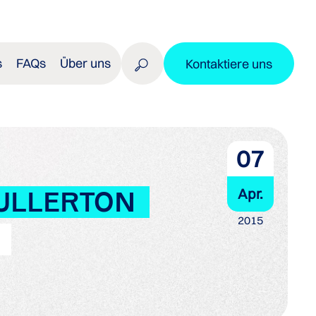
s
FAQs
Über uns
Kontaktiere uns
07
Apr.
FULLERTON
2015