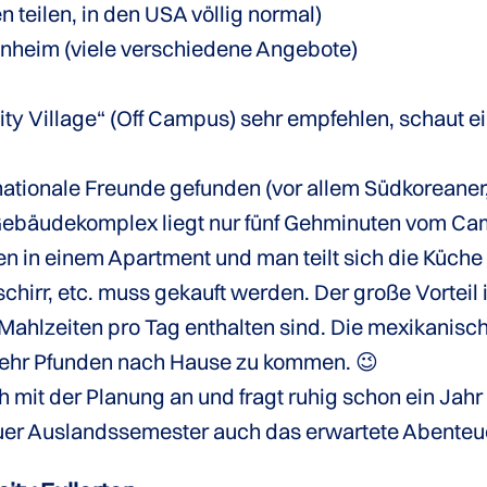
eilen, in den USA völlig normal)
nheim (viele verschiedene Angebote)
ity Village“ (Off Campus) sehr empfehlen, schaut ei
nationale Freunde gefunden (vor allem Südkoreaner
 Gebäudekomplex liegt nur fünf Gehminuten vom Camp
nen in einem Apartment und man teilt sich die Küc
hirr, etc. muss gekauft werden. Der große Vorteil i
 Mahlzeiten pro Tag enthalten sind. Die mexikani
 mehr Pfunden nach Hause zu kommen. 😉
ch mit der Planung an und fragt ruhig schon ein Jah
euer Auslandssemester auch das erwartete Abenteu