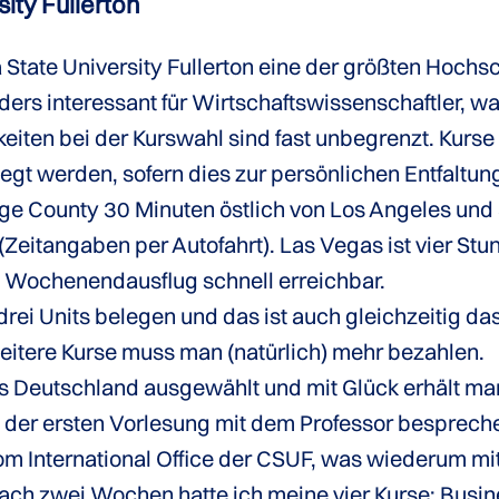
sity Fullerton
a State University Fullerton eine der größten Hochs
ers interessant für Wirtschaftswissenschaftler, was
iten bei der Kurswahl sind fast unbegrenzt. Kurse
gt werden, sofern dies zur persönlichen Entfaltung
range County 30 Minuten östlich von Los Angeles u
Zeitangaben per Autofahrt). Las Vegas ist vier Stun
en Wochenendausflug schnell erreichbar.
drei Units belegen und das ist auch gleichzeitig d
eitere Kurse muss man (natürlich) mehr bezahlen.
eutschland ausgewählt und mit Glück erhält man v
ch der ersten Vorlesung mit dem Professor besprec
om International Office der CSUF, was wiederum mit 
t nach zwei Wochen hatte ich meine vier Kurse: Bus