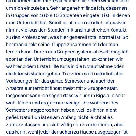
ist natürlich sehr interessant und hilft einem wirklich sehr
um sich einzuleben. Sehr angenehm finde ich, dass man
in Gruppen von 10 bis 15 Studenten eingeteilt ist, in denen
man Unterricht hat. Somit lernt man natürlich intensiver,
nimmt viel aus den Stunden mit und hat direkten Kontakt
zu den Professoren, was hier generell total normal ist. So
hat man direkt seine Truppe zusammen mit der man
lernen kann. Durch das Gruppensystem ist es oft möglich
spontan den Unterricht umzugestalten, so konnten wir
während dem Erste Hilfe Kurs in die Notaufnahme oder
die Intensivstation gehen. Trotzdem sind natürlich alle
Vorlesungen für das ganze Semester und auch der
Anatomieunterricht findet meist mit 2 Gruppen statt.
Insgesamt kann ich sagen dass wir uns in Riga alle sehr
wohl fühlen und es gab nur wenige, die während des
Semesters abgebrochen haben, weil es ihnen nicht
gefiel. Natürlich ist es am Anfang nicht leicht alles
zurückzulassen und sich völlig neu zu orientieren, aber
das kennt wohl jeder der schon zu Hause ausgezogen ist