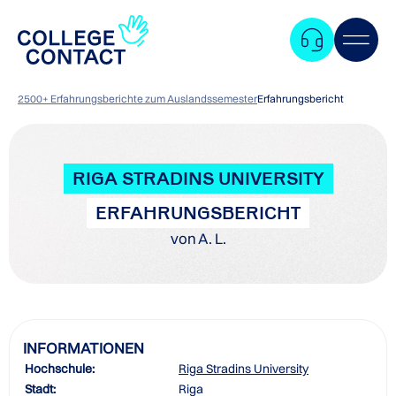
2500+ Erfahrungsberichte zum Auslandssemester
Erfahrungsbericht
RIGA STRADINS UNIVERSITY
ERFAHRUNGSBERICHT
von A. L.
INFORMATIONEN
Hochschule:
Riga Stradins University
Zum
Stadt:
Riga