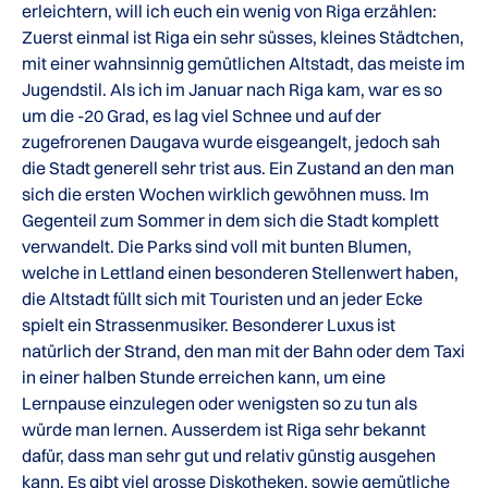
erleichtern, will ich euch ein wenig von Riga erzählen:
Zuerst einmal ist Riga ein sehr süsses, kleines Städtchen,
mit einer wahnsinnig gemütlichen Altstadt, das meiste im
Jugendstil. Als ich im Januar nach Riga kam, war es so
um die -20 Grad, es lag viel Schnee und auf der
zugefrorenen Daugava wurde eisgeangelt, jedoch sah
die Stadt generell sehr trist aus. Ein Zustand an den man
sich die ersten Wochen wirklich gewöhnen muss. Im
Gegenteil zum Sommer in dem sich die Stadt komplett
verwandelt. Die Parks sind voll mit bunten Blumen,
welche in Lettland einen besonderen Stellenwert haben,
die Altstadt füllt sich mit Touristen und an jeder Ecke
spielt ein Strassenmusiker. Besonderer Luxus ist
natürlich der Strand, den man mit der Bahn oder dem Taxi
in einer halben Stunde erreichen kann, um eine
Lernpause einzulegen oder wenigsten so zu tun als
würde man lernen. Ausserdem ist Riga sehr bekannt
dafür, dass man sehr gut und relativ günstig ausgehen
kann. Es gibt viel grosse Diskotheken, sowie gemütliche