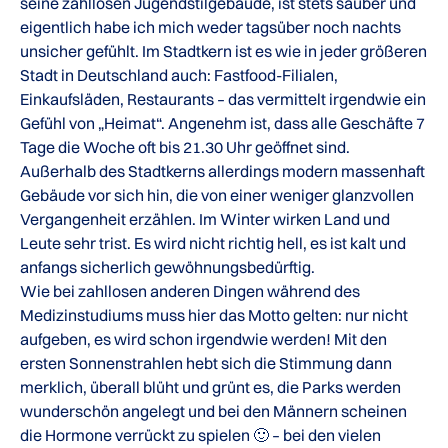
seine zahllosen Jugendstilgebäude, ist stets sauber und
eigentlich habe ich mich weder tagsüber noch nachts
unsicher gefühlt. Im Stadtkern ist es wie in jeder größeren
Stadt in Deutschland auch: Fastfood-Filialen,
Einkaufsläden, Restaurants – das vermittelt irgendwie ein
Gefühl von „Heimat“. Angenehm ist, dass alle Geschäfte 7
Tage die Woche oft bis 21.30 Uhr geöffnet sind.
Außerhalb des Stadtkerns allerdings modern massenhaft
Gebäude vor sich hin, die von einer weniger glanzvollen
Vergangenheit erzählen. Im Winter wirken Land und
Leute sehr trist. Es wird nicht richtig hell, es ist kalt und
anfangs sicherlich gewöhnungsbedürftig.
Wie bei zahllosen anderen Dingen während des
Medizinstudiums muss hier das Motto gelten: nur nicht
aufgeben, es wird schon irgendwie werden! Mit den
ersten Sonnenstrahlen hebt sich die Stimmung dann
merklich, überall blüht und grünt es, die Parks werden
wunderschön angelegt und bei den Männern scheinen
die Hormone verrückt zu spielen 🙂 – bei den vielen