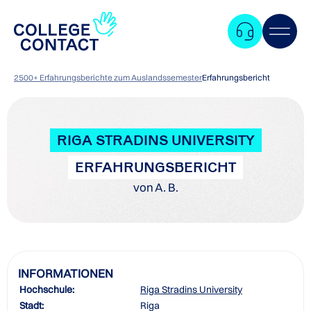
2500+ Erfahrungsberichte zum Auslandssemester
Erfahrungsbericht
RIGA STRADINS UNIVERSITY
ERFAHRUNGSBERICHT
von A. B.
INFORMATIONEN
Hochschule:
Riga Stradins University
Zum
Stadt:
Riga