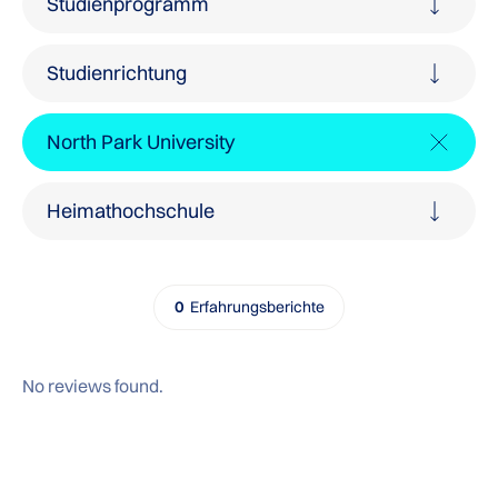
Studienprogramm
Studienrichtung
North Park University
Swinburne University of Technology – Sarawak
University of California, Los Angeles Extension
Heimathochschule
0
Erfahrungsberichte
No reviews found.