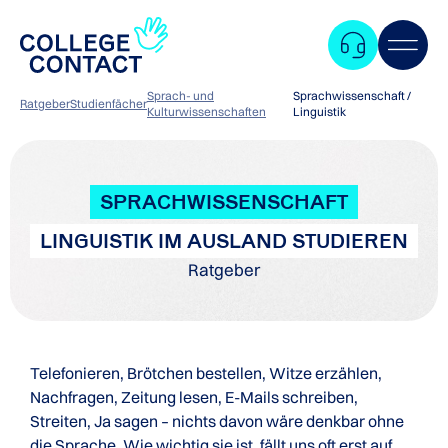
Sprach- und
Sprachwissenschaft /
Ratgeber
Studienfächer
Kulturwissenschaften
Linguistik
SPRACHWISSENSCHAFT
LINGUISTIK IM AUSLAND STUDIEREN
Ratgeber
Telefonieren, Brötchen bestellen, Witze erzählen,
Nachfragen, Zeitung lesen, E-Mails schreiben,
Streiten, Ja sagen – nichts davon wäre denkbar ohne
Zum
die Sprache. Wie wichtig sie ist, fällt uns oft erst auf,