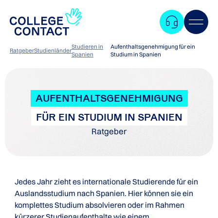
Studieren in
Aufenthaltsgenehmigung für ein
Ratgeber
Studienländer
Spanien
Studium in Spanien
AUFENTHALTSGENEHMIGUNG
FÜR EIN STUDIUM IN SPANIEN
Ratgeber
Jedes Jahr zieht es internationale Studierende für ein
Auslandsstudium nach Spanien. Hier können sie ein
komplettes Studium absolvieren oder im Rahmen
Zum
kürzerer Studienaufenthalte wie einem